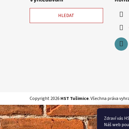
p
a
HLEDAT
t
í
Copyright 2026
HST Tušimice
. Všechna práva vyhr
Zdraví vás H
Náš web pou