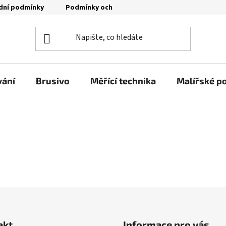
dní podmínky
Podmínky ochrany osobních údajů
Moje o
vání
Brusivo
Měřící technika
Malířské p
akt
Informace pro vás