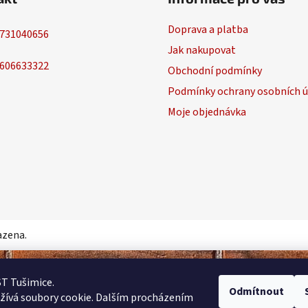
Doprava a platba
731040656
Jak nakupovat
606633322
Obchodní podmínky
Podmínky ochrany osobních ú
Moje objednávka
azena.
ST Tušimice.
Odmítnout
žívá soubory cookie. Dalším procházením