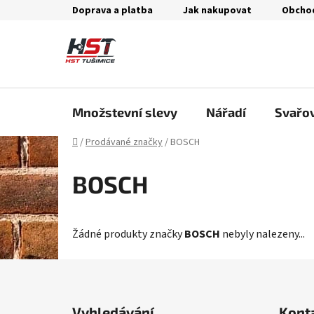
Přejít
Doprava a platba
Jak nakupovat
Obcho
na
obsah
Množstevní slevy
Nářadí
Svařo
Domů
/
Prodávané značky
/
BOSCH
BOSCH
Žádné produkty značky
BOSCH
nebyly nalezeny...
Z
á
Vyhledávání
Kont