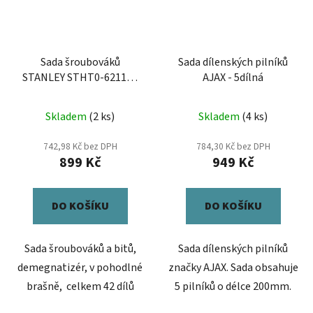
Sada šroubováků
Sada dílenských pilníků
STANLEY STHT0-62113 -
AJAX - 5dílná
42dílná
Skladem
(2 ks)
Skladem
(4 ks)
742,98 Kč bez DPH
784,30 Kč bez DPH
899 Kč
949 Kč
DO KOŠÍKU
DO KOŠÍKU
Sada šroubováků a bitů,
Sada dílenských pilníků
demegnatizér, v pohodlné
značky AJAX. Sada obsahuje
brašně, celkem 42 dílů
5 pilníků o délce 200mm.