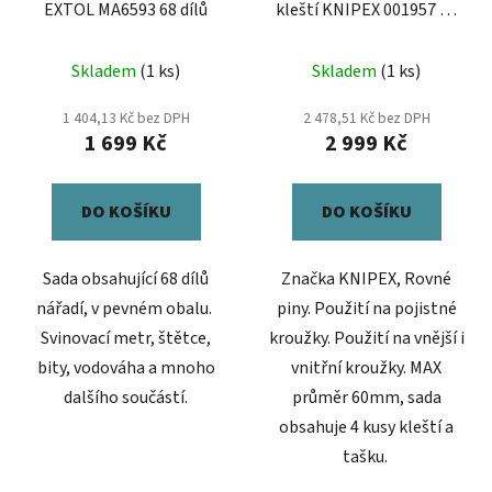
EXTOL MA6593 68 dílů
kleští KNIPEX 001957 - 4
dílná
Skladem
(1 ks)
Skladem
(1 ks)
1 404,13 Kč bez DPH
2 478,51 Kč bez DPH
1 699 Kč
2 999 Kč
DO KOŠÍKU
DO KOŠÍKU
Sada obsahující 68 dílů
Značka KNIPEX, Rovné
nářadí, v pevném obalu.
piny. Použití na pojistné
Svinovací metr, štětce,
kroužky. Použití na vnější i
bity, vodováha a mnoho
vnitřní kroužky. MAX
dalšího součástí.
průměr 60mm, sada
obsahuje 4 kusy kleští a
tašku.