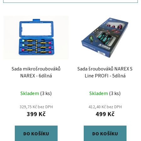
í
V
p
ý
r
p
o
i
d
s
u
p
k
r
t
Sada mikrošroubováků
Sada šroubováků NAREX S
o
ů
NAREX - 6dílná
Line PROFI - 5dílná
d
u
Skladem
(3 ks)
Skladem
(3 ks)
k
t
329,75 Kč bez DPH
412,40 Kč bez DPH
ů
399 Kč
499 Kč
DO KOŠÍKU
DO KOŠÍKU