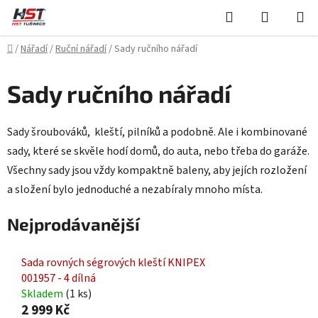
Přejít
Hledat
NÁKUPN
na
KOŠÍK
obsah
Domů
/
Nářadí
/
Ruční nářadí
/
Sady ručního nářadí
Sady ručního nářadí
Sady šroubováků, kleští, pilníků a podobně. Ale i kombinované
sady, které se skvěle hodí domů, do auta, nebo třeba do garáže.
Všechny sady jsou vždy kompaktně baleny, aby jejích rozložení
a složení bylo jednoduché a nezabíraly mnoho místa.
Nejprodávanější
Sada rovných ségrových kleští KNIPEX
001957 - 4 dílná
Skladem
(1 ks)
2 999 Kč