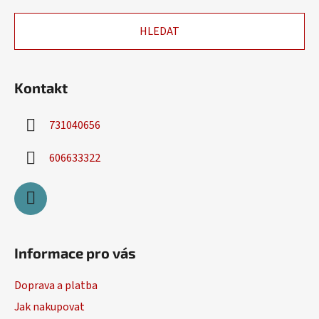
u
a
HLEDAT
t
í
Kontakt
731040656
606633322
Informace pro vás
Doprava a platba
Jak nakupovat