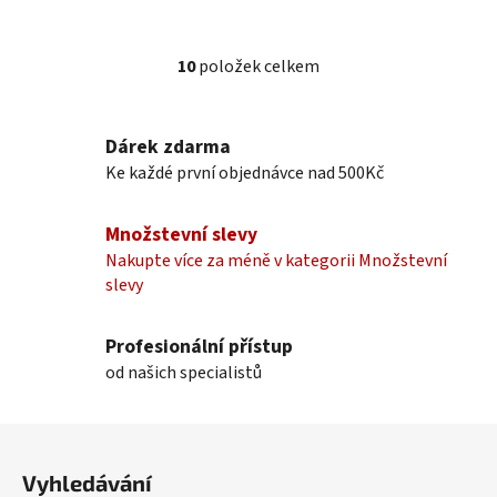
10
položek celkem
O
v
l
Dárek zdarma
á
Ke každé první objednávce nad 500Kč
d
a
c
Množstevní slevy
í
Nakupte více za méně v kategorii Množstevní
p
slevy
r
v
k
Profesionální přístup
y
od našich specialistů
v
ý
Z
p
á
i
Vyhledávání
p
s