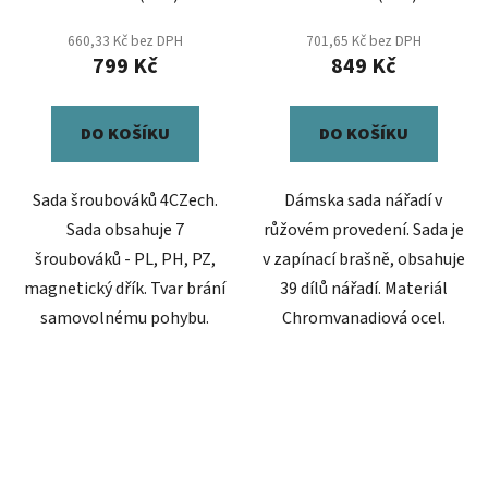
660,33 Kč bez DPH
701,65 Kč bez DPH
799 Kč
849 Kč
DO KOŠÍKU
DO KOŠÍKU
Sada šroubováků 4CZech.
Dámska sada nářadí v
Sada obsahuje 7
růžovém provedení. Sada je
šroubováků - PL, PH, PZ,
v zapínací brašně, obsahuje
magnetický dřík. Tvar brání
39 dílů nářadí. Materiál
samovolnému pohybu.
Chromvanadiová ocel.