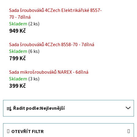
Sada šroubováků 4CZech Elektrikářské 8557-
70 - 7dílná
Skladem
(2 ks)
949 Kč
Sada šroubováků 4CZech 8558-70 - 7dílná
Skladem
(6 ks)
799 Kč
Sada mikrošroubováků NAREX - 6dílná
Skladem
(3 ks)
399 Kč
Ř
Řadit podle:
Nejlevnější
a
z
e
OTEVŘÍT FILTR
n