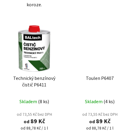
koroze.
Technický benzínový
Toulen P6407
čistič P6411
Skladem
(8 ks)
Skladem
(4 ks)
od 73,55 Kč bez DPH
od 73,55 Kč bez DPH
89 Kč
89 Kč
od
od
Měrná
Měrná
od 88,78 Kč / 1 l
od 88,78 Kč / 1 l
cena:
cena: