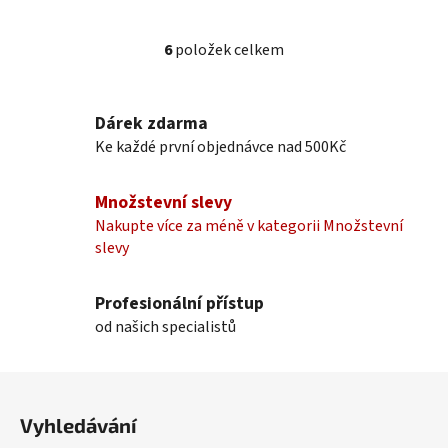
6
položek celkem
O
v
l
Dárek zdarma
á
Ke každé první objednávce nad 500Kč
d
a
c
Množstevní slevy
í
Nakupte více za méně v kategorii Množstevní
p
slevy
r
v
k
Profesionální přístup
y
od našich specialistů
v
ý
Z
p
á
i
Vyhledávání
p
s