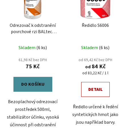
s
u
p
k
r
t
Odrezovač k odstranění
Ředidlo S6006
o
ů
povrchové rzi BALtech
d
500ml
u
Skladem
(6 ks)
Skladem
(6 ks)
k
t
61,98 Kč bez DPH
od 69,42 Kč bez DPH
ů
75 Kč
84 Kč
od
Měrná
od 83,22 Kč / 1 l
cena:
DO KOŠÍKU
DETAIL
Bezoplachový odrezovací
Ředidlo určené k ředění
prostředek 500ml,
syntetických hmot jako
stabilizátor účinku, vysoká
jsou například barvy.
účinnost při odstranění