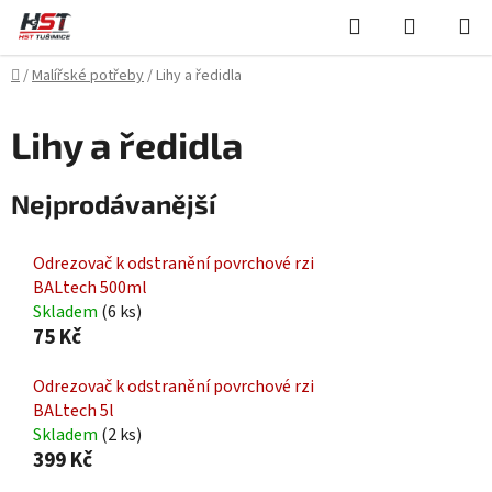
Přejít
Hledat
NÁKUPN
na
KOŠÍK
obsah
Domů
/
Malířské potřeby
/
Lihy a ředidla
Lihy a ředidla
Nejprodávanější
Odrezovač k odstranění povrchové rzi
BALtech 500ml
Skladem
(6 ks)
75 Kč
Odrezovač k odstranění povrchové rzi
BALtech 5l
Skladem
(2 ks)
399 Kč