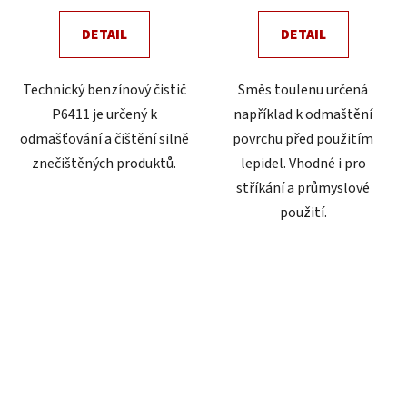
DETAIL
DETAIL
Technický benzínový čistič
Směs toulenu určená
P6411 je určený k
například k odmaštění
odmašťování a čištění silně
povrchu před použitím
znečištěných produktů.
lepidel. Vhodné i pro
stříkání a průmyslové
použití.