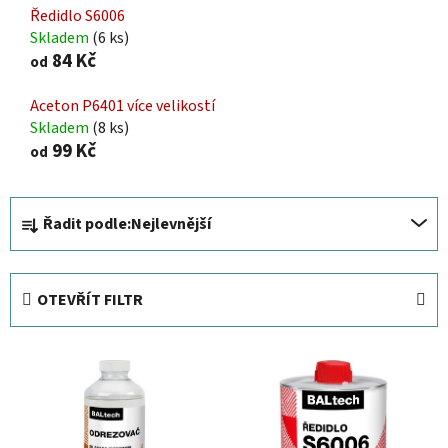
Ředidlo S6006
Skladem
(6 ks)
84 Kč
od
Aceton P6401 více velikostí
Skladem
(8 ks)
99 Kč
od
Ř
Řadit podle:
Nejlevnější
a
z
e
OTEVŘÍT FILTR
n
í
V
p
ý
r
p
o
i
d