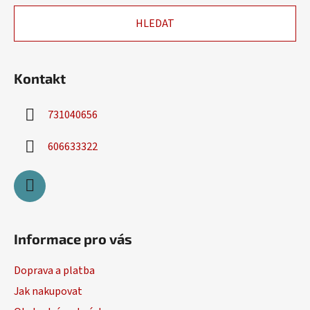
u
a
HLEDAT
t
í
Kontakt
731040656
606633322
Informace pro vás
Doprava a platba
Jak nakupovat