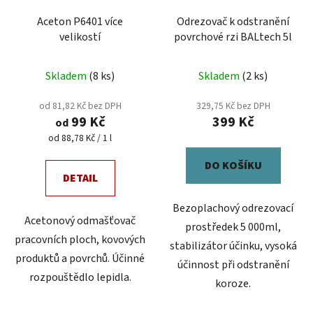
Aceton P6401 více
Odrezovač k odstranění
velikostí
povrchové rzi BALtech 5l
Průměrné
Skladem
(8 ks)
Skladem
(2 ks)
hodnocení
produktu
od 81,82 Kč bez DPH
329,75 Kč bez DPH
99 Kč
399 Kč
je
od
Měrná
od 88,78 Kč / 1 l
5,0
cena:
z
DO KOŠÍKU
5
DETAIL
hvězdiček.
Bezoplachový odrezovací
Acetonový odmašťovač
prostředek 5 000ml,
pracovních ploch, kovových
stabilizátor účinku, vysoká
produktů a povrchů. Účinné
účinnost při odstranění
rozpouštědlo lepidla.
koroze.