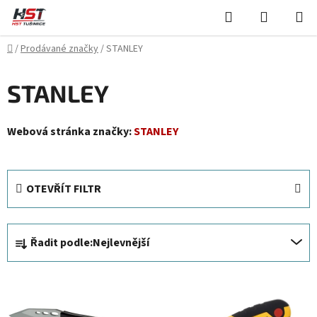
Přejít
Hledat
NÁKUPN
na
KOŠÍK
obsah
Domů
/
Prodávané značky
/
STANLEY
STANLEY
Webová stránka značky:
STANLEY
OTEVŘÍT FILTR
Ř
Řadit podle:
Nejlevnější
a
z
V
e
ý
n