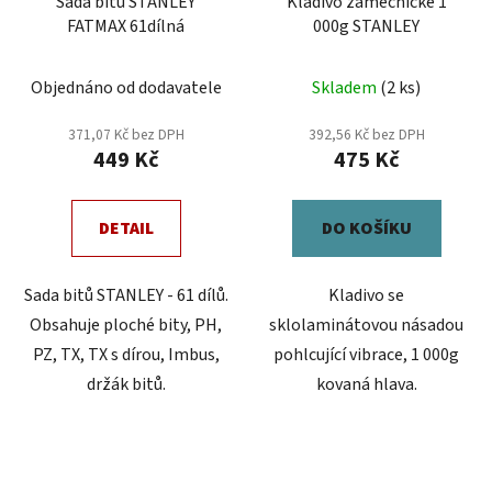
Sada bitů STANLEY
Kladivo zámečnické 1
FATMAX 61dílná
000g STANLEY
Objednáno od dodavatele
Skladem
(2 ks)
371,07 Kč bez DPH
392,56 Kč bez DPH
449 Kč
475 Kč
DETAIL
DO KOŠÍKU
Sada bitů STANLEY - 61 dílů.
Kladivo se
Obsahuje ploché bity, PH,
sklolaminátovou násadou
PZ, TX, TX s dírou, Imbus,
pohlcující vibrace, 1 000g
držák bitů.
kovaná hlava.