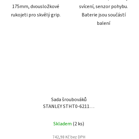
175mm, dvousložkové
svícení, senzor pohybu.
rukojeti pro skvělý grip.
Baterie jsou součástí
balení
Sada šroubováků
STANLEY STHT0-62113 -
42dílná
Skladem
(2 ks)
742,98 Kč bez DPH