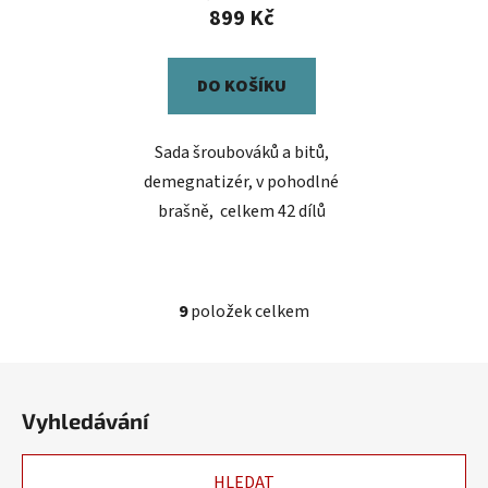
899 Kč
DO KOŠÍKU
Sada šroubováků a bitů,
demegnatizér, v pohodlné
brašně, celkem 42 dílů
9
položek celkem
O
v
l
Z
á
á
d
Vyhledávání
p
a
a
c
HLEDAT