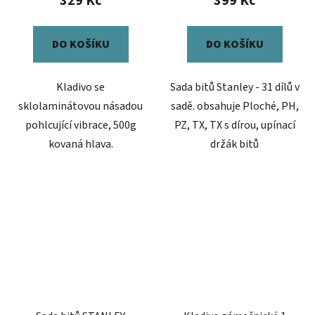
329 Kč
399 Kč
DO KOŠÍKU
DO KOŠÍKU
Kladivo se
Sada bitů Stanley - 31 dílů v
sklolaminátovou násadou
sadě. obsahuje Ploché, PH,
pohlcující vibrace, 500g
PZ, TX, TX s dírou, upínací
kovaná hlava.
držák bitů