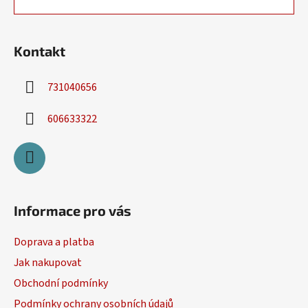
t
í
í
p
r
v
Kontakt
k
y
731040656
v
ý
606633322
p
i
s
u
Informace pro vás
Doprava a platba
Jak nakupovat
Obchodní podmínky
Podmínky ochrany osobních údajů