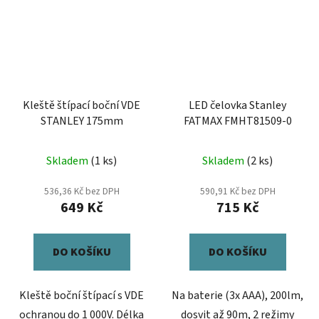
Kleště štípací boční VDE
LED čelovka Stanley
STANLEY 175mm
FATMAX FMHT81509-0
Skladem
(1 ks)
Skladem
(2 ks)
536,36 Kč bez DPH
590,91 Kč bez DPH
649 Kč
715 Kč
DO KOŠÍKU
DO KOŠÍKU
Kleště boční štípací s VDE
Na baterie (3x AAA), 200lm,
ochranou do 1 000V. Délka
dosvit až 90m, 2 režimy