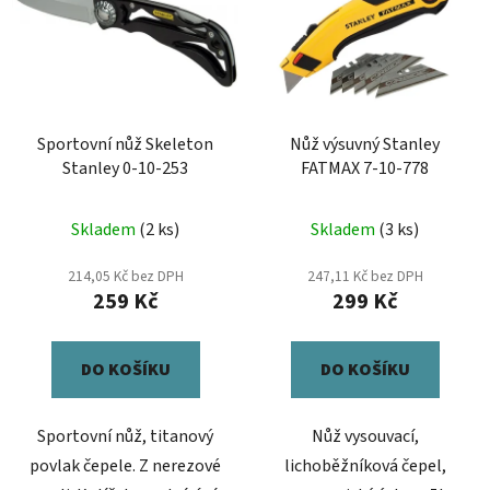
p
í
i
p
s
r
p
o
r
d
Sportovní nůž Skeleton
Nůž výsuvný Stanley
o
u
Stanley 0-10-253
FATMAX 7-10-778
d
k
u
t
Průměrné
Skladem
(2 ks)
Skladem
(3 ks)
k
ů
hodnocení
t
produktu
214,05 Kč bez DPH
247,11 Kč bez DPH
ů
259 Kč
299 Kč
je
5,0
z
DO KOŠÍKU
DO KOŠÍKU
5
hvězdiček.
Sportovní nůž, titanový
Nůž vysouvací,
povlak čepele. Z nerezové
lichoběžníková čepel,