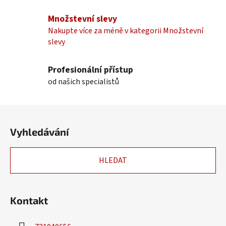
a
c
Množstevní slevy
í
Nakupte více za méně v kategorii Množstevní
p
slevy
r
v
k
Profesionální přístup
y
od našich specialistů
v
ý
Z
p
á
i
Vyhledávání
p
s
u
a
HLEDAT
t
í
Kontakt