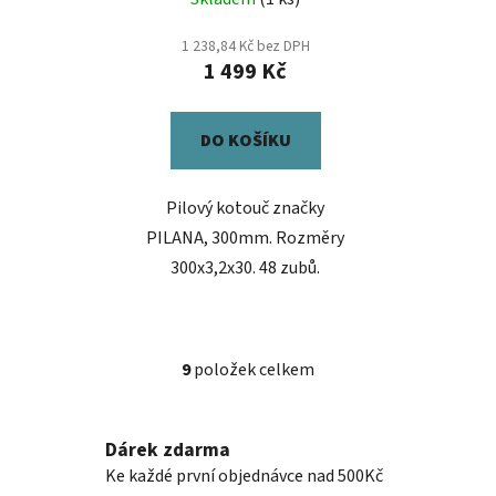
1 238,84 Kč bez DPH
1 499 Kč
DO KOŠÍKU
Pilový kotouč značky
PILANA, 300mm. Rozměry
300x3,2x30. 48 zubů.
9
položek celkem
O
v
l
Dárek zdarma
á
Ke každé první objednávce nad 500Kč
d