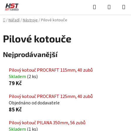
Přejít
Hledat
NÁKUPN
na
KOŠÍK
obsah
Domů
/
Nářadí
/
Nástroje
/
Pilové kotouče
Pilové kotouče
Nejprodávanější
Pilový kotouč PROCRAFT 115mm, 40 zubů
Skladem
(2 ks)
79 Kč
Pilový kotouč PROCRAFT 125mm, 40 zubů
Objednáno od dodavatele
85 Kč
Pilový kotouč PILANA 350mm, 56 zubů
Skladem
(1 ks)