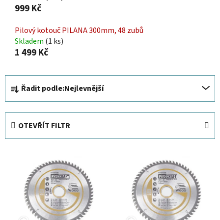
999 Kč
Pilový kotouč PILANA 300mm, 48 zubů
Skladem
(1 ks)
1 499 Kč
Ř
Řadit podle:
Nejlevnější
a
z
e
OTEVŘÍT FILTR
n
í
V
p
ý
r
p
o
i
d
s
u
p