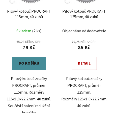
k
r
t
Pilový kotouč PROCRAFT
Pilový kotouč PROCRAFT
o
ů
115mm, 40 zubů
125mm, 40 zubů
d
u
Skladem
(2 ks)
Objednáno od dodavatele
k
t
65,29 Kč bez DPH
70,25 Kč bez DPH
ů
79 Kč
85 Kč
DO KOŠÍKU
DETAIL
Pilový kotouč značky
Pilový kotouč značky
PROCRAFT, průměr
PROCRAFT, průměr
115mm. Rozměry
125mm.
115x1,8x22,2mm. 40 zubů.
Rozměry 125x1,8x22,2mm.
Součástí balení redukční
40 zubů.
kroužky.