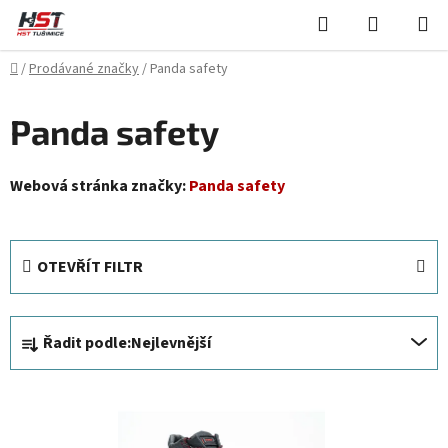
Přejít
Hledat
NÁKUPN
na
KOŠÍK
obsah
Domů
/
Prodávané značky
/
Panda safety
Panda safety
Webová stránka značky:
Panda safety
OTEVŘÍT FILTR
Ř
Řadit podle:
Nejlevnější
a
z
V
e
ý
n