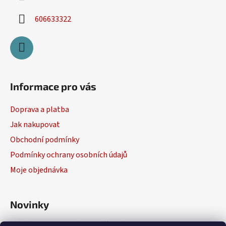
ý
606633322
p
i
s
u
Informace pro vás
Doprava a platba
Jak nakupovat
Obchodní podmínky
Podmínky ochrany osobních údajů
Moje objednávka
Novinky
Výběr elektrického nářadí