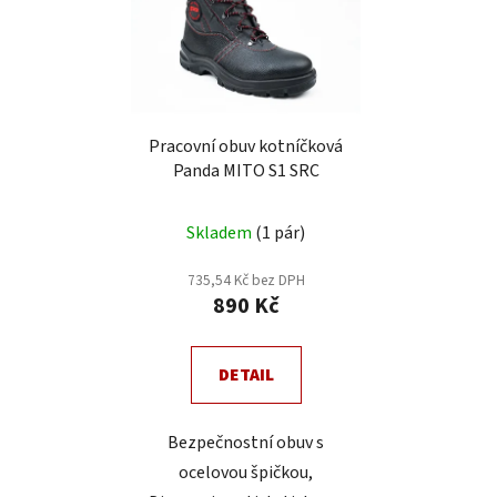
p
í
i
p
s
r
p
o
r
d
Pracovní obuv kotníčková
o
u
Panda MITO S1 SRC
d
k
u
t
Průměrné
Skladem
(1 pár)
k
ů
hodnocení
t
produktu
735,54 Kč bez DPH
ů
890 Kč
je
4,0
z
DETAIL
5
hvězdiček.
Bezpečnostní obuv s
ocelovou špičkou,