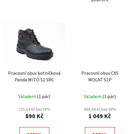
Pracovní obuv kotníčková
Pracovní obuv CXS
Panda MITO S1 SRC
MOLAT S1P
Průměrné
Skladem
(1 pár)
Skladem
(1 pár)
hodnocení
produktu
735,54 Kč bez DPH
866,94 Kč bez DPH
890 Kč
1 049 Kč
je
4,0
z