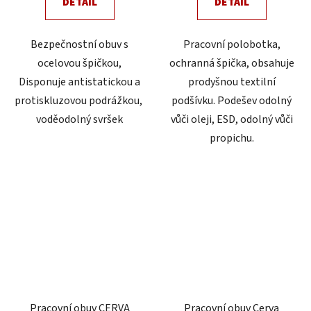
DETAIL
DETAIL
5
hvězdiček.
Bezpečnostní obuv s
Pracovní polobotka,
ocelovou špičkou,
ochranná špička, obsahuje
Disponuje antistatickou a
prodyšnou textilní
protiskluzovou podrážkou,
podšívku. Podešev odolný
voděodolný svršek
vůči oleji, ESD, odolný vůči
propichu.
Pracovní obuv CERVA
Pracovní obuv Cerva