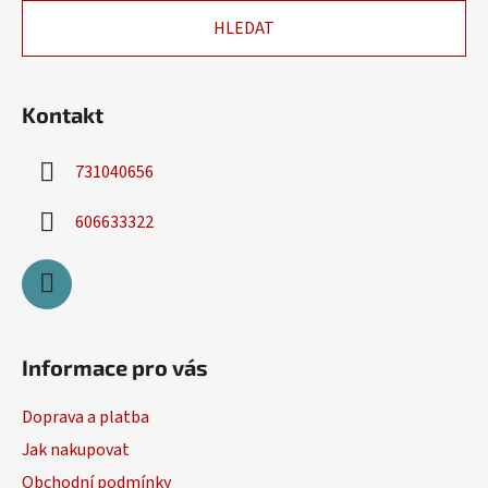
u
a
HLEDAT
t
í
Kontakt
731040656
606633322
Informace pro vás
Doprava a platba
Jak nakupovat
Obchodní podmínky