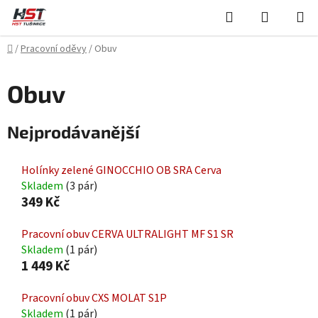
Přejít
Hledat
NÁKUPN
na
KOŠÍK
obsah
Domů
/
Pracovní oděvy
/
Obuv
Obuv
Nejprodávanější
Holínky zelené GINOCCHIO OB SRA Cerva
Skladem
(3 pár)
349 Kč
Pracovní obuv CERVA ULTRALIGHT MF S1 SR
Skladem
(1 pár)
1 449 Kč
Pracovní obuv CXS MOLAT S1P
Skladem
(1 pár)