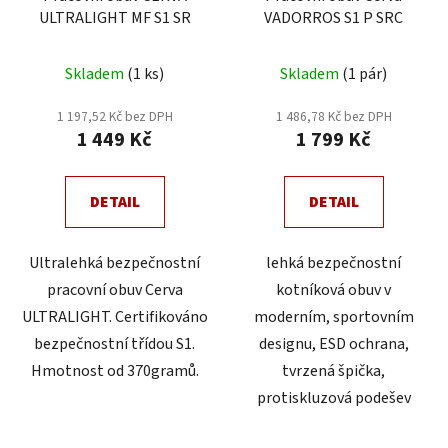
ULTRALIGHT MF S1 SR
VADORROS S1 P SRC
Skladem
(1 ks)
Skladem
(1 pár)
1 197,52 Kč bez DPH
1 486,78 Kč bez DPH
1 449 Kč
1 799 Kč
DETAIL
DETAIL
Ultralehká bezpečnostní
lehká bezpečnostní
pracovní obuv Cerva
kotníková obuv v
ULTRALIGHT. Certifikováno
moderním, sportovním
bezpečnostní třídou S1.
designu, ESD ochrana,
Hmotnost od 370gramů.
tvrzená špička,
protiskluzová podešev