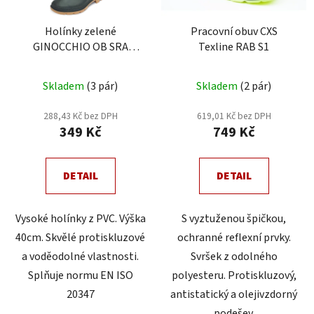
k
r
t
Holínky zelené
Pracovní obuv CXS
o
ů
GINOCCHIO OB SRA
Texline RAB S1
d
Cerva
u
Průměrné
Skladem
(3 pár)
Skladem
(2 pár)
k
hodnocení
t
produktu
288,43 Kč bez DPH
619,01 Kč bez DPH
ů
349 Kč
749 Kč
je
5,0
z
DETAIL
DETAIL
5
hvězdiček.
Vysoké holínky z PVC. Výška
S vyztuženou špičkou,
40cm. Skvělé protiskluzové
ochranné reflexní prvky.
a voděodolné vlastnosti.
Svršek z odolného
Splňuje normu EN ISO
polyesteru. Protiskluzový,
20347
antistatický a olejivzdorný
podešev.