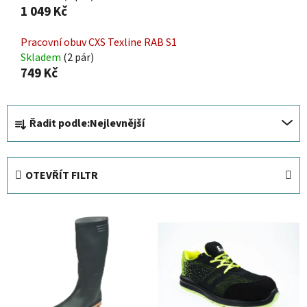
1 049 Kč
Pracovní obuv CXS Texline RAB S1
Skladem
(2 pár)
749 Kč
Ř
Řadit podle:
Nejlevnější
a
z
e
OTEVŘÍT FILTR
n
í
V
p
ý
r
p
o
i
d
s
u
p