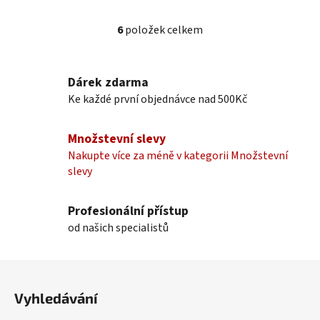
6
položek celkem
O
v
l
Dárek zdarma
á
Ke každé první objednávce nad 500Kč
d
a
c
Množstevní slevy
í
Nakupte více za méně v kategorii Množstevní
p
slevy
r
v
k
Profesionální přístup
y
od našich specialistů
v
ý
Z
p
á
i
Vyhledávání
p
s