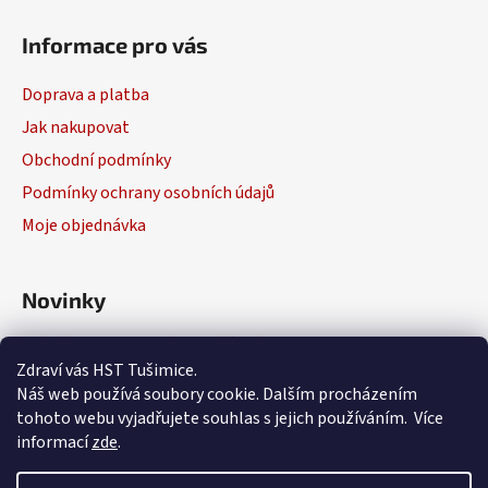
Informace pro vás
Doprava a platba
Jak nakupovat
Obchodní podmínky
Podmínky ochrany osobních údajů
Moje objednávka
Novinky
Výběr elektrického nářadí
Zdraví vás HST Tušimice.
29.1.2026
Náš web používá soubory cookie. Dalším procházením
tohoto webu vyjadřujete souhlas s jejich používáním. Více
informací
zde
.