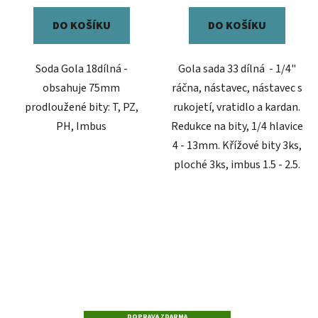
DO KOŠÍKU
DO KOŠÍKU
Soda Gola 18dílná -
Gola sada 33 dílná - 1/4"
obsahuje 75mm
ráčna, nástavec, nástavec s
prodloužené bity: T, PZ,
rukojetí, vratidlo a kardan.
PH, Imbus
Redukce na bity, 1/4 hlavice
4 - 13mm. Křížové bity 3ks,
ploché 3ks, imbus 1.5 - 2.5.
DOPRAVA ZDARMA