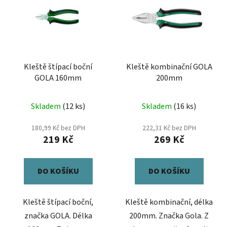
p
í
i
p
s
r
p
o
r
d
Kleště štípací boční
Kleště kombinační GOLA
o
u
GOLA 160mm
200mm
d
k
u
t
Skladem
(12 ks)
Skladem
(16 ks)
k
ů
t
180,99 Kč bez DPH
222,31 Kč bez DPH
ů
219 Kč
269 Kč
DO KOŠÍKU
DO KOŠÍKU
Kleště štípací boční,
Kleště kombinační, délka
značka GOLA. Délka
200mm. Značka Gola. Z