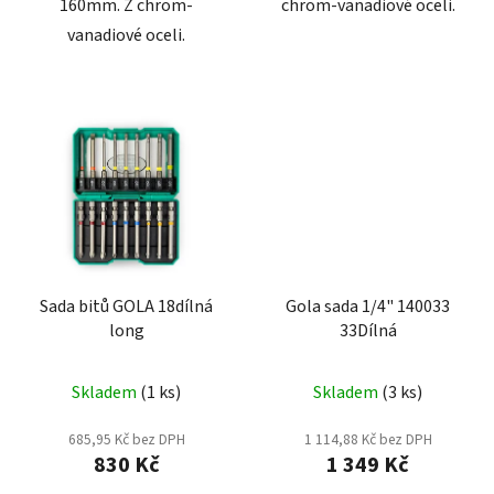
160mm. Z chrom-
chrom-vanadiové oceli.
vanadiové oceli.
Sada bitů GOLA 18dílná
Gola sada 1/4" 140033
long
33Dílná
Skladem
(1 ks)
Skladem
(3 ks)
685,95 Kč bez DPH
1 114,88 Kč bez DPH
830 Kč
1 349 Kč