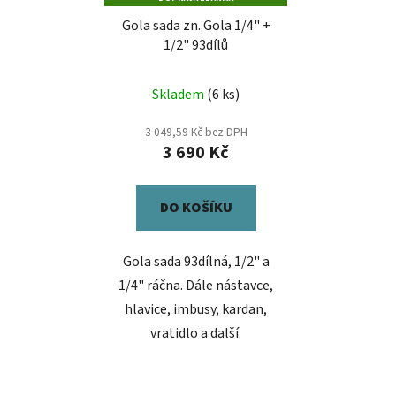
Gola sada zn. Gola 1/4" +
1/2" 93dílů
Skladem
(6 ks)
3 049,59 Kč bez DPH
3 690 Kč
DO KOŠÍKU
Gola sada 93dílná, 1/2" a
1/4" ráčna. Dále nástavce,
hlavice, imbusy, kardan,
vratidlo a další.