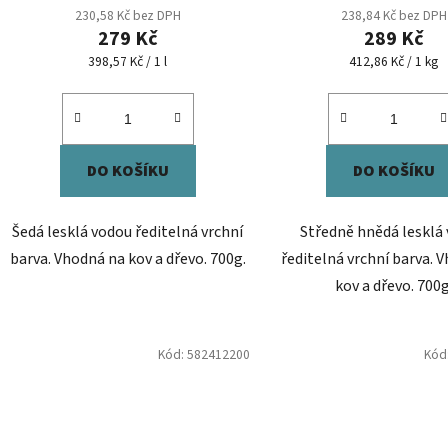
230,58 Kč bez DPH
238,84 Kč bez DPH
279 Kč
289 Kč
Měrná
Měrná
398,57 Kč / 1 l
412,86 Kč / 1 kg
cena:
cena:
DO KOŠÍKU
DO KOŠÍKU
Šedá lesklá vodou ředitelná vrchní
Středně hnědá lesklá
barva. Vhodná na kov a dřevo. 700g.
ředitelná vrchní barva. 
kov a dřevo. 700g
Kód:
582412200
Kód