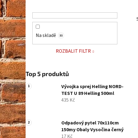
p
a
n
e
Na skladě
11
l
ROZBALIT FILTR
Top 5 produktů
Vývojka sprej Helling NORD-
TEST U 89 Helling 500ml
435 Kč
Odpadový pytel 70x110cm
150my Obaly Vysočina černý
17 Kč