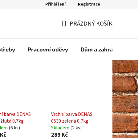
Přihlášení
Registrace
bjednávka
PRÁZDNÝ KOŠÍK
NÁKUPNÍ
KOŠÍK
otřeby
Pracovní oděvy
Dům a zahrada
Sp
ní barva DENAS
Vrchní barva DENAS
 žlutá 0,7kg
0530 zelená 0,7kg
adem
(6 ks)
Skladem
(2 ks)
 Kč
289 Kč