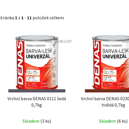
Stránka
1
z
1
-
11
položek celkem
V
Kód:
582411107
Kód
ý
p
i
s
p
r
o
d
Vrchní barva DENAS 0111 šedá
Vrchní barva DENAS 023
u
0,7kg
hnědá 0,7kg
k
t
Skladem
(3 ks)
Skladem
(6 ks)
ů