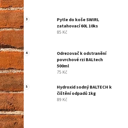
Pytle do koše SWIRL
zatahovací 60L 10ks
85 Kč
Odrezovač k odstranění
povrchové rzi BALtech
500ml
75 Kč
Hydroxid sodný BALTECH k
čištění odpadů 1kg
89 Kč