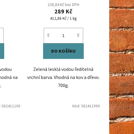
238,84 Kč bez DPH
289 Kč
Měrná
412,86 Kč / 1 kg
cena:
DO KOŠÍKU
 vodou
Zelená lesklá vodou ředitelná
Vhodná na
vrchní barva. Vhodná na kov a dřevo.
.
700g.
:
582411100
Kód:
582411990