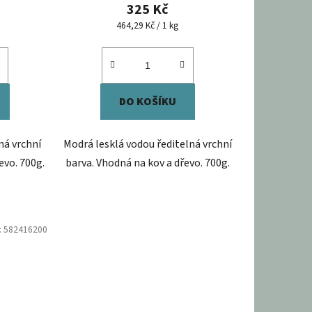
325 Kč
Měrná
464,29 Kč / 1 kg
cena:
DO KOŠÍKU
ná vrchní
Modrá lesklá vodou ředitelná vrchní
evo. 700g.
barva. Vhodná na kov a dřevo. 700g.
:
582416200