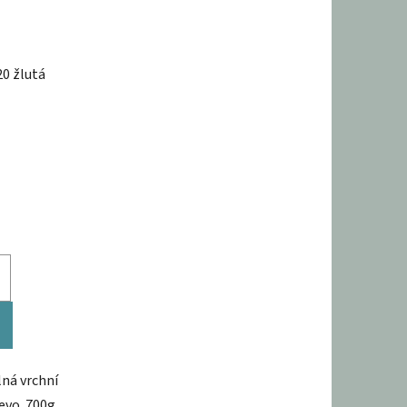
0 žlutá
lná vrchní
evo. 700g.