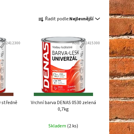
Ř
Řadit podle:
Nejlevnější
a
z
e
:
582412300
Kód:
582415300
n
í
p
r
o
d
u
k
0 středně
Vrchní barva DENAS 0530 zelená
t
0,7kg
ů
Skladem
(2 ks)