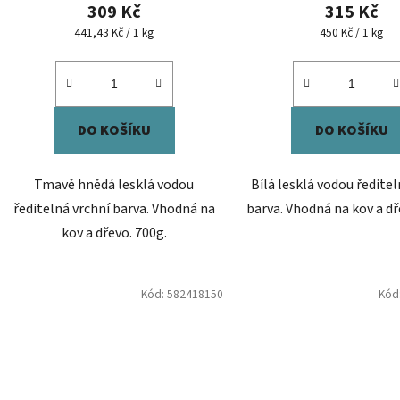
309 Kč
315 Kč
Měrná
Měrná
441,43 Kč / 1 kg
450 Kč / 1 kg
cena:
cena:
DO KOŠÍKU
DO KOŠÍKU
Tmavě hnědá lesklá vodou
Bílá lesklá vodou ředitel
ředitelná vrchní barva. Vhodná na
barva. Vhodná na kov a dř
kov a dřevo. 700g.
Kód:
582418150
Kód