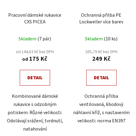
Pracovní dámské rukavice
Ochranná přilba PE
CXS PICEA
Lockweiler více barev
Skladem
(7 pár)
Skladem
(10 ks)
od 144,63 Kč bez DPH
205,79 Kč bez DPH
175 Kč
249 Kč
od
DETAIL
DETAIL
Kombinované dámské
Ochranná přilba
rukavice s odzobným
ventilovaná, 6bodový
potiskem. Různé velikosti.
náhlavní kříž, s nastavením
Odolávají srážení, tvrdnutí,
velikosti. norma EN397
natahování