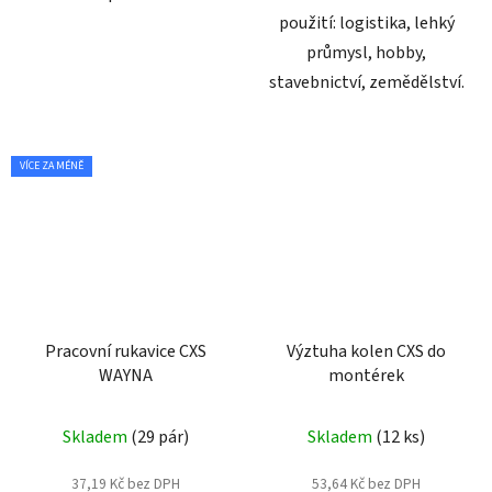
použití: logistika, lehký
průmysl, hobby,
stavebnictví, zemědělství.
VÍCE ZA MÉNĚ
Pracovní rukavice CXS
Výztuha kolen CXS do
WAYNA
montérek
Průměrné
Skladem
(29 pár)
Skladem
(12 ks)
hodnocení
produktu
37,19 Kč bez DPH
53,64 Kč bez DPH