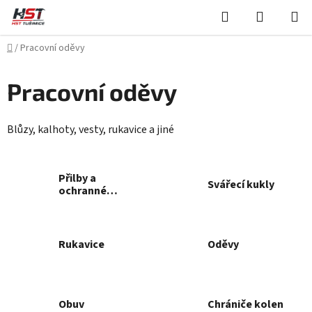
Přejít
Hledat
NÁKUPN
na
KOŠÍK
obsah
Domů
/
Pracovní oděvy
Pracovní oděvy
Blůzy, kalhoty, vesty, rukavice a jiné
Přilby a
Svářecí kukly
ochranné
masky
Rukavice
Oděvy
Obuv
Chrániče kolen