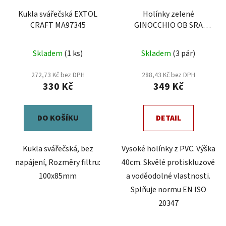
Kukla svářečská EXTOL
Holínky zelené
CRAFT MA97345
GINOCCHIO OB SRA
Cerva
Skladem
(1 ks)
Skladem
(3 pár)
272,73 Kč bez DPH
288,43 Kč bez DPH
330 Kč
349 Kč
DO KOŠÍKU
DETAIL
Kukla svářečská, bez
Vysoké holínky z PVC. Výška
napájení, Rozměry filtru:
40cm. Skvělé protiskluzové
100x85mm
a voděodolné vlastnosti.
Splňuje normu EN ISO
20347