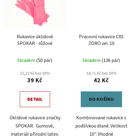
Rukavice úklidové
Pracovní rukavice CXS
SPOKAR - růžové
ZORO vel. 10
Průměrné
Skladem
(50 pár)
Skladem
(136 pár)
hodnocení
produktu
32,23 Kč bez DPH
34,71 Kč bez DPH
39 Kč
42 Kč
je
4,0
z
DETAIL
DO KOŠÍKU
5
hvězdiček.
Úklidové rukavice značky
Kombinované rukavice s
SPOKAR. Gumové,
podšívkou dlaně. Velikost
materiál přírodní latex.
10". Vhodné