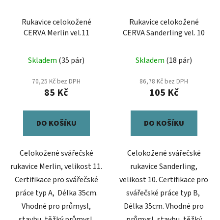
Rukavice celokožené
Rukavice celokožené
CERVA Merlin vel.11
CERVA Sanderling vel. 10
Skladem
(35 pár)
Skladem
(18 pár)
70,25 Kč bez DPH
86,78 Kč bez DPH
85 Kč
105 Kč
DO KOŠÍKU
DO KOŠÍKU
Celokožené svářečské
Celokožené svářečské
rukavice Merlin, velikost 11.
rukavice Sanderling,
Certifikace pro svářečské
velikost 10. Certifikace pro
práce typ A, Délka 35cm.
svářečské práce typ B,
Vhodné pro průmysl,
Délka 35cm. Vhodné pro
stavbu, těžký průmysl,
průmysl, stavbu, těžký