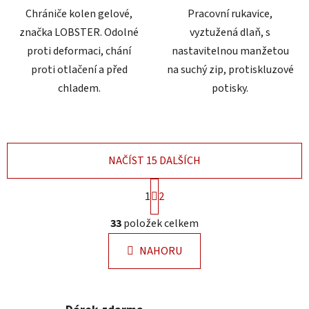
hvězdiček.
Chrániče kolen gelové,
Pracovní rukavice,
značka LOBSTER. Odolné
vyztužená dlaň, s
proti deformaci, chání
nastavitelnou manžetou
proti otlačení a před
na suchý zip, protiskluzové
chladem.
potisky.
NAČÍST 15 DALŠÍCH
S
1
2
t
r
O
33
položek celkem
á
v
n
l
k
NAHORU
á
o
d
v
a
á
n
c