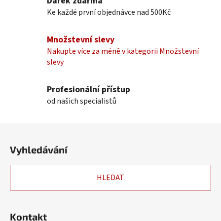
Dárek zdarma
í
í
Ke každé první objednávce nad 500Kč
p
r
Množstevní slevy
v
k
Nakupte více za méně v kategorii Množstevní
y
slevy
v
ý
Profesionální přístup
p
od našich specialistů
i
s
u
Z
á
Vyhledávání
p
a
HLEDAT
t
í
Kontakt