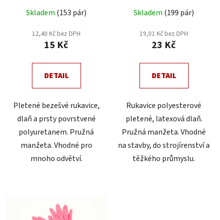
u
Skladem
(153 pár)
Skladem
(199 pár)
k
t
12,40 Kč bez DPH
19,01 Kč bez DPH
ů
15 Kč
23 Kč
DETAIL
DETAIL
Pletené bezešvé rukavice,
Rukavice polyesterové
dlaň a prsty povrstvené
pletené, latexová dlaň.
polyuretanem. Pružná
Pružná manžeta. Vhodné
manžeta. Vhodné pro
na stavby, do strojírenství a
mnoho odvětví.
těžkého průmyslu.