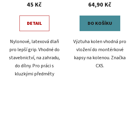
45 Kč
64,90 Kč
je
5,0
z
DETAIL
DO KOŠÍKU
5
hvězdiček.
Nylonové, latexová dlaň
Výztuha kolen vhodná pro
pro lepší grip. Vhodné do
vložení do montérkové
stavebnictví, na zahradu,
kapsy na kolenou. Značka
do dílny. Pro práci s
CXS.
kluzkými předměty