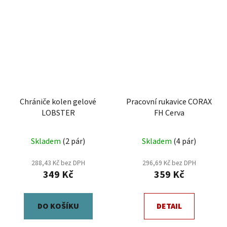
Chrániče kolen gelové
Pracovní rukavice CORAX
LOBSTER
FH Cerva
Průměrné
Skladem
(2 pár)
Skladem
(4 pár)
hodnocení
produktu
288,43 Kč bez DPH
296,69 Kč bez DPH
349 Kč
359 Kč
je
5,0
z
DO KOŠÍKU
DETAIL
5