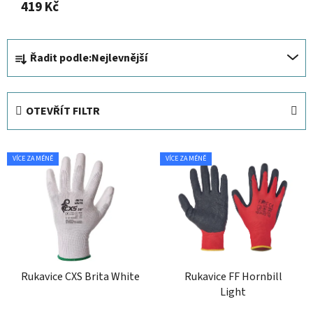
419 Kč
Ř
Řadit podle:
Nejlevnější
a
z
e
OTEVŘÍT FILTR
n
í
V
p
VÍCE ZA MÉNĚ
VÍCE ZA MÉNĚ
ý
r
p
o
i
d
s
u
p
k
r
t
Rukavice CXS Brita White
Rukavice FF Hornbill
o
ů
Light
d