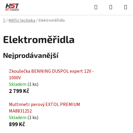
Přejít
Hledat
NÁKUPN
na
KOŠÍK
obsah
Domů
/
Měřící technika
/
Elektroměřidla
Elektroměřidla
Nejprodávanější
Zkoušečka BENNING DUSPOL expert 12V -
1000V
Skladem
(1 ks)
2 799 Kč
Multimetr perový EXTOL PREMIUM
MA8831252
Skladem
(1 ks)
899 Kč