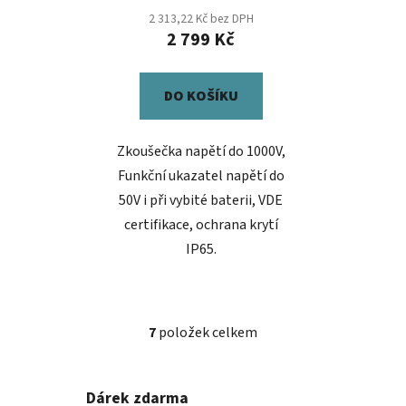
2 313,22 Kč bez DPH
2 799 Kč
DO KOŠÍKU
Zkoušečka napětí do 1000V,
Funkční ukazatel napětí do
50V i při vybité baterii, VDE
certifikace, ochrana krytí
IP65.
7
položek celkem
O
v
l
Dárek zdarma
á