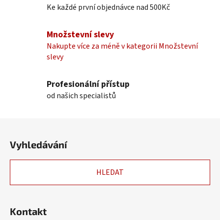
Ke každé první objednávce nad 500Kč
d
a
c
Množstevní slevy
í
Nakupte více za méně v kategorii Množstevní
p
slevy
r
v
k
Profesionální přístup
y
od našich specialistů
v
ý
Z
p
á
i
Vyhledávání
p
s
u
a
HLEDAT
t
í
Kontakt