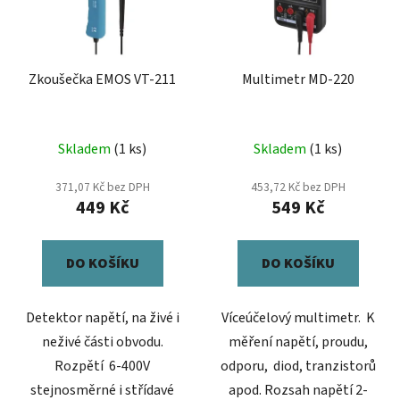
s
u
p
k
r
t
Zkoušečka EMOS VT-211
Multimetr MD-220
o
ů
d
u
Skladem
(1 ks)
Skladem
(1 ks)
k
t
371,07 Kč bez DPH
453,72 Kč bez DPH
ů
449 Kč
549 Kč
DO KOŠÍKU
DO KOŠÍKU
Detektor napětí, na živé i
Víceúčelový multimetr. K
neživé části obvodu.
měření napětí, proudu,
Rozpětí 6-400V
odporu, diod, tranzistorů
stejnosměrné i střídavé
apod. Rozsah napětí 2-