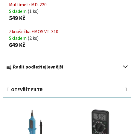
Multimetr MD-220
Skladem
(1 ks)
549 Kč
Zkoušečka EMOS VT-310
Skladem
(2 ks)
649 Kč
Ř
Řadit podle:
Nejlevnější
a
z
e
OTEVŘÍT FILTR
n
í
V
p
ý
r
p
o
i
d