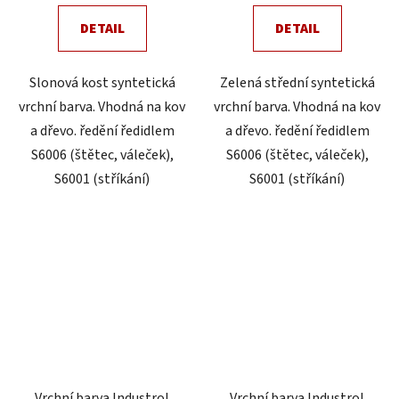
DETAIL
DETAIL
Slonová kost syntetická
Zelená střední syntetická
vrchní barva. Vhodná na kov
vrchní barva. Vhodná na kov
a dřevo. ředění ředidlem
a dřevo. ředění ředidlem
S6006 (štětec, váleček),
S6006 (štětec, váleček),
S6001 (stříkání)
S6001 (stříkání)
Vrchní barva Industrol
Vrchní barva Industrol