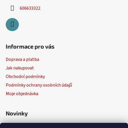
ý
606633322
p
i
s
u
Informace pro vás
Doprava a platba
Jak nakupovat
Obchodní podmínky
Podmínky ochrany osobních údajů
Moje objednávka
Novinky
Výběr elektrického nářadí