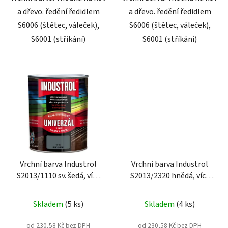
a dřevo. ředění ředidlem
a dřevo. ředění ředidlem
S6006 (štětec, váleček),
S6006 (štětec, váleček),
S6001 (stříkání)
S6001 (stříkání)
Vrchní barva Industrol
Vrchní barva Industrol
S2013/1110 sv. šedá, více
S2013/2320 hnědá, více
velikostí
velikostí
Skladem
(5 ks)
Skladem
(4 ks)
od 230,58 Kč bez DPH
od 230,58 Kč bez DPH