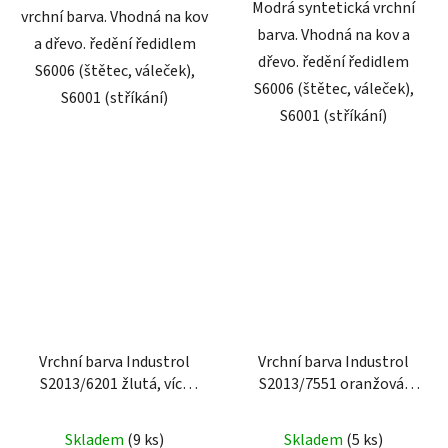
Modrá syntetická vrchní
vrchní barva. Vhodná na kov
barva. Vhodná na kov a
a dřevo. ředění ředidlem
dřevo. ředění ředidlem
S6006 (štětec, váleček),
S6006 (štětec, váleček),
S6001 (stříkání)
S6001 (stříkání)
Vrchní barva Industrol
Vrchní barva Industrol
S2013/6201 žlutá, více
S2013/7551 oranžová,
velikostí
více velikostí
Skladem
(9 ks)
Skladem
(5 ks)