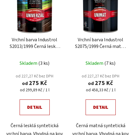
p
í
i
p
s
r
p
o
r
d
Vrchní barva Industrol
Vrchní barva Industrol
o
u
S2013/1999 Černá lesklá
S2075/1999 Černá matná
d
k
více velikostí
více velikostí
u
t
Skladem
(3 ks)
Skladem
(7 ks)
k
ů
t
od 227,27 Kč bez DPH
od 227,27 Kč bez DPH
ů
275 Kč
275 Kč
od
od
Měrná
Měrná
od 299,89 Kč / 1 l
od 458,33 Kč / 1 l
cena:
cena:
DETAIL
DETAIL
Černá lesklá syntetická
Černá matná syntetická
vrchní barva. Vhodná na kov
vrchní barva. Vhodná na kov