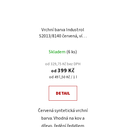
Vrchní barva Industrol
S2013/8140 červená, více
velikostí
Skladem
(6 ks)
od 329,75 Kč bez DPH
399 Kč
od
Měrná
od 497,50 Kč / 1 l
cena:
DETAIL
Červená syntetická vrchní
barva. Vhodná na kov a
dřevo. ředění ředidlem