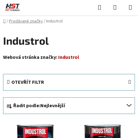
Přejít
Hledat
NÁKUPN
na
KOŠÍK
obsah
Domů
/
Prodávané značky
/
Industrol
Industrol
Webová stránka značky:
Industrol
OTEVŘÍT FILTR
Ř
Řadit podle:
Nejlevnější
a
z
V
e
ý
n