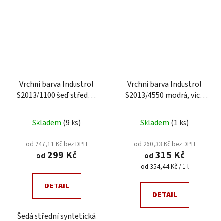
Vrchní barva Industrol
Vrchní barva Industrol
S2013/1100 šeď střední,
S2013/4550 modrá, více
více velikostí
velikostí
Skladem
(9 ks)
Skladem
(1 ks)
od 247,11 Kč bez DPH
od 260,33 Kč bez DPH
299 Kč
315 Kč
od
od
Měrná
od 354,44 Kč / 1 l
cena:
DETAIL
DETAIL
Šedá střední syntetická