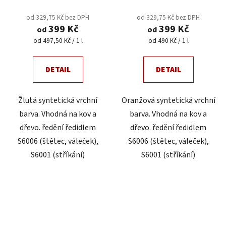
od 329,75 Kč bez DPH
od 329,75 Kč bez DPH
399 Kč
399 Kč
od
od
Měrná
Měrná
od 497,50 Kč / 1 l
od 490 Kč / 1 l
cena:
cena:
DETAIL
DETAIL
Žlutá syntetická vrchní
Oranžová syntetická vrchní
barva. Vhodná na kov a
barva. Vhodná na kov a
dřevo. ředění ředidlem
dřevo. ředění ředidlem
S6006 (štětec, váleček),
S6006 (štětec, váleček),
S6001 (stříkání)
S6001 (stříkání)