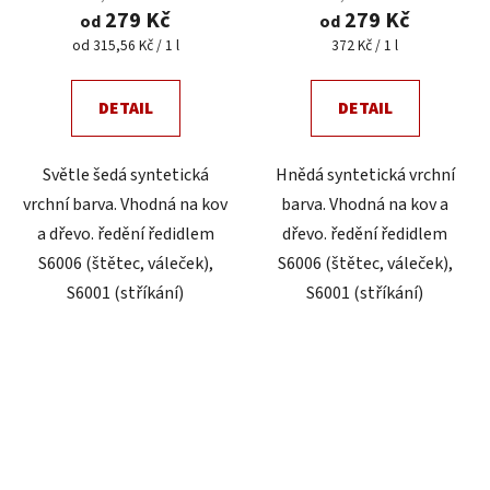
279 Kč
279 Kč
od
od
Měrná
Měrná
od 315,56 Kč / 1 l
372 Kč / 1 l
cena:
cena:
DETAIL
DETAIL
Světle šedá syntetická
Hnědá syntetická vrchní
vrchní barva. Vhodná na kov
barva. Vhodná na kov a
a dřevo. ředění ředidlem
dřevo. ředění ředidlem
S6006 (štětec, váleček),
S6006 (štětec, váleček),
S6001 (stříkání)
S6001 (stříkání)