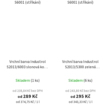
S6001 (stříkání)
S6001 (stříkání)
Vrchní barva Industrol
Vrchní barva Industrol
S2013/6003 slonová kost,
S2013/5300 zelená
více velikostí
střední, více velikostí
Skladem
(1 ks)
Skladem
(6 ks)
od 238,84 Kč bez DPH
od 243,80 Kč bez DPH
289 Kč
295 Kč
od
od
Měrná
Měrná
od 374,75 Kč / 1 l
od 343,33 Kč / 1 l
cena:
cena: