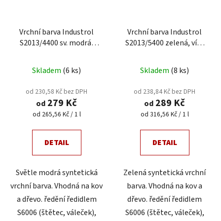
Vrchní barva Industrol
Vrchní barva Industrol
S2013/4400 sv. modrá,
S2013/5400 zelená, více
více velikostí
velikostí
Skladem
(6 ks)
Skladem
(8 ks)
od 230,58 Kč bez DPH
od 238,84 Kč bez DPH
279 Kč
289 Kč
od
od
Měrná
Měrná
od 265,56 Kč / 1 l
od 316,56 Kč / 1 l
cena:
cena:
DETAIL
DETAIL
Světle modrá syntetická
Zelená syntetická vrchní
vrchní barva. Vhodná na kov
barva. Vhodná na kov a
a dřevo. ředění ředidlem
dřevo. ředění ředidlem
S6006 (štětec, váleček),
S6006 (štětec, váleček),