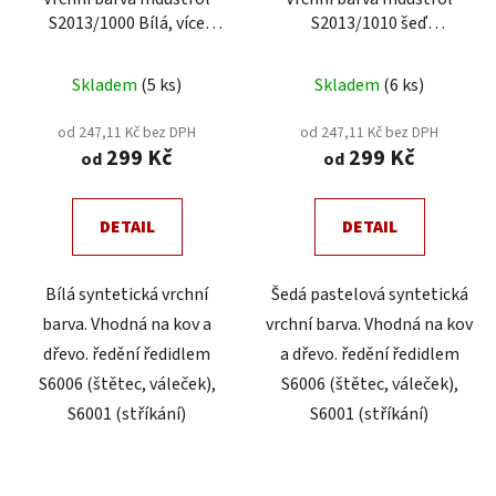
S2013/1000 Bílá, více
S2013/1010 šeď
velikostí
pastelová, více velikostí
Skladem
(5 ks)
Skladem
(6 ks)
od 247,11 Kč bez DPH
od 247,11 Kč bez DPH
299 Kč
299 Kč
od
od
DETAIL
DETAIL
Bílá syntetická vrchní
Šedá pastelová syntetická
barva. Vhodná na kov a
vrchní barva. Vhodná na kov
dřevo. ředění ředidlem
a dřevo. ředění ředidlem
S6006 (štětec, váleček),
S6006 (štětec, váleček),
S6001 (stříkání)
S6001 (stříkání)