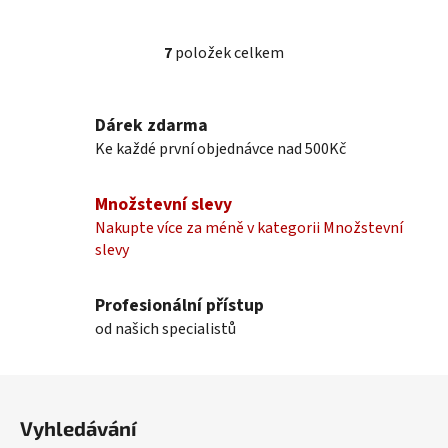
7
položek celkem
O
v
l
Dárek zdarma
á
Ke každé první objednávce nad 500Kč
d
a
c
Množstevní slevy
í
Nakupte více za méně v kategorii Množstevní
p
slevy
r
v
k
Profesionální přístup
y
od našich specialistů
v
ý
Z
p
á
i
Vyhledávání
p
s