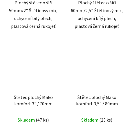
Plochý štětec o šíři
Plochý štětec o šíři
50mm/2". Štětinový mix,
60mm/2,5". Štětinový mix,
uchycení bílý plech,
uchycení bílý plech,
plastová černá rukojeť
plastová černá rukojeť
Štětec plochý Mako
Štětec plochý Mako
komfort 3" / 70mm
komfort 3,5" / 80mm
Skladem
(47 ks)
Skladem
(23 ks)