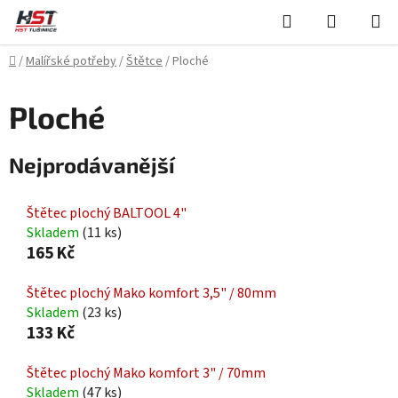
Přejít
Hledat
NÁKUPN
na
KOŠÍK
obsah
Domů
/
Malířské potřeby
/
Štětce
/
Ploché
Ploché
Nejprodávanější
Štětec plochý BALTOOL 4"
Skladem
(11 ks)
165 Kč
Štětec plochý Mako komfort 3,5" / 80mm
Skladem
(23 ks)
133 Kč
Štětec plochý Mako komfort 3" / 70mm
Skladem
(47 ks)