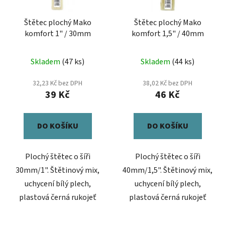
k
r
t
Štětec plochý Mako
Štětec plochý Mako
o
ů
komfort 1" / 30mm
komfort 1,5" / 40mm
d
u
Skladem
(47 ks)
Skladem
(44 ks)
k
t
32,23 Kč bez DPH
38,02 Kč bez DPH
ů
39 Kč
46 Kč
DO KOŠÍKU
DO KOŠÍKU
Plochý štětec o šíři
Plochý štětec o šíři
30mm/1". Štětinový mix,
40mm/1,5". Štětinový mix,
uchycení bílý plech,
uchycení bílý plech,
plastová černá rukojeť
plastová černá rukojeť