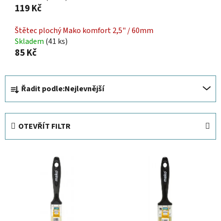
119 Kč
Štětec plochý Mako komfort 2,5" / 60mm
Skladem
(41 ks)
85 Kč
Ř
Řadit podle:
Nejlevnější
a
z
e
OTEVŘÍT FILTR
n
í
V
p
ý
r
p
o
i
d
s
u
p