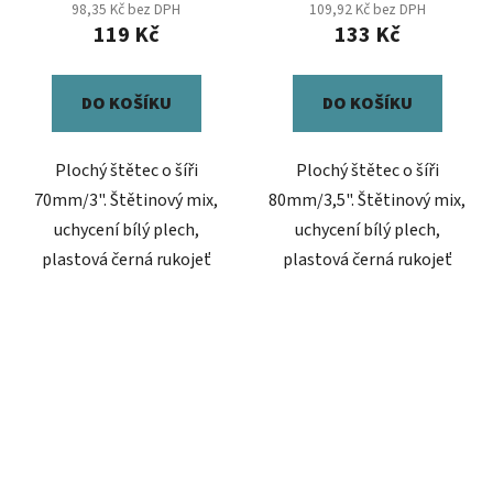
98,35 Kč bez DPH
109,92 Kč bez DPH
119 Kč
133 Kč
DO KOŠÍKU
DO KOŠÍKU
Plochý štětec o šíři
Plochý štětec o šíři
70mm/3". Štětinový mix,
80mm/3,5". Štětinový mix,
uchycení bílý plech,
uchycení bílý plech,
plastová černá rukojeť
plastová černá rukojeť