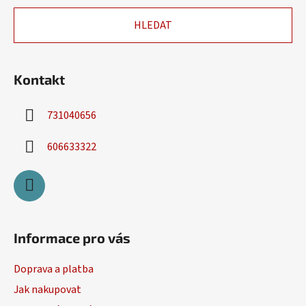
u
a
HLEDAT
t
í
Kontakt
731040656
606633322
Informace pro vás
Doprava a platba
Jak nakupovat