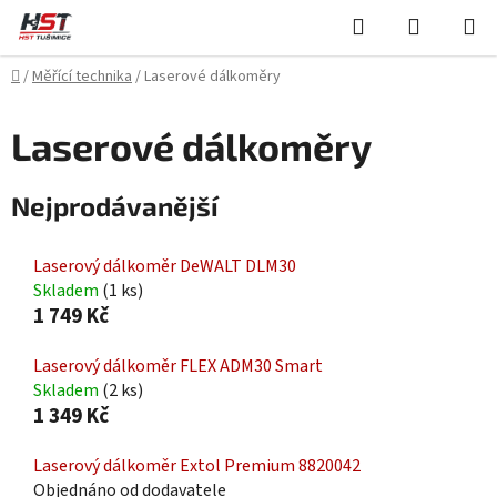
Přejít
Hledat
NÁKUPN
na
KOŠÍK
obsah
Domů
/
Měřící technika
/
Laserové dálkoměry
Laserové dálkoměry
Nejprodávanější
Laserový dálkoměr DeWALT DLM30
Skladem
(1 ks)
1 749 Kč
Laserový dálkoměr FLEX ADM30 Smart
Skladem
(2 ks)
1 349 Kč
Laserový dálkoměr Extol Premium 8820042
Objednáno od dodavatele