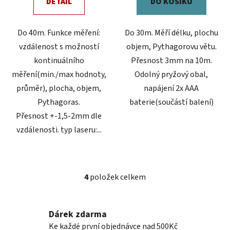
DETAIL
DO KOŠÍKU
Do 40m. Funkce měření:
Do 30m. Měří délku, plochu
vzdálenost s možností
objem, Pythagorovu větu.
kontinuálního
Přesnost 3mm na 10m.
měření(min./max hodnoty,
Odolný pryžový obal,
průměr), plocha, objem,
napájení 2x AAA
Pythagoras.
baterie(součástí balení)
Přesnost +-1,5-2mm dle
vzdálenosti. typ laseru:...
4
položek celkem
O
v
l
Dárek zdarma
á
Ke každé první objednávce nad 500Kč
d