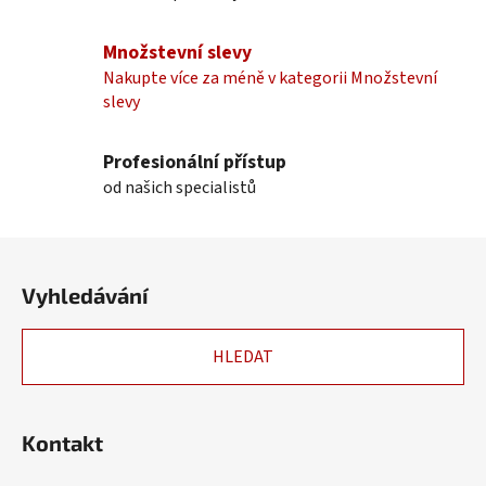
a
c
Množstevní slevy
í
Nakupte více za méně v kategorii Množstevní
p
slevy
r
v
k
Profesionální přístup
y
od našich specialistů
v
ý
Z
p
á
i
Vyhledávání
p
s
u
a
HLEDAT
t
í
Kontakt