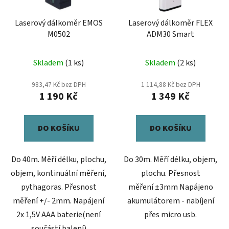
k
r
t
Laserový dálkoměr EMOS
Laserový dálkoměr FLEX
o
ů
M0502
ADM30 Smart
d
u
Skladem
(1 ks)
Skladem
(2 ks)
k
t
983,47 Kč bez DPH
1 114,88 Kč bez DPH
ů
1 190 Kč
1 349 Kč
DO KOŠÍKU
DO KOŠÍKU
Do 40m. Měří délku, plochu,
Do 30m. Měří délku, objem,
objem, kontinuální měření,
plochu. Přesnost
pythagoras. Přesnost
měření ±3mm Napájeno
měření +/- 2mm. Napájení
akumulátorem - nabíjení
2x 1,5V AAA baterie(není
přes micro usb.
součástí balení)