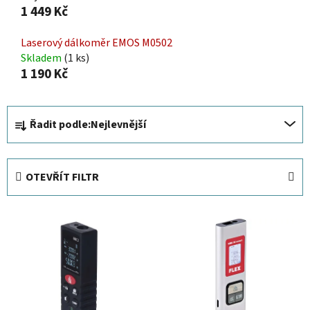
1 449 Kč
Laserový dálkoměr EMOS M0502
Skladem
(1 ks)
1 190 Kč
Ř
Řadit podle:
Nejlevnější
a
z
e
OTEVŘÍT FILTR
n
í
V
p
ý
r
p
o
i
d
s
u
p