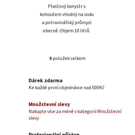
hvězdiček.
Plastový kanystr s
kohoutem vhodný na vodu
a potravinářský průmysl
obecně. Objem 10 litrů.
5
položek celkem
O
v
l
Dárek zdarma
á
Ke každé první objednávce nad 500Kč
d
a
c
Množstevní slevy
í
Nakupte více za méně v kategorii Množstevní
p
slevy
r
v
k
Profesionální přístup