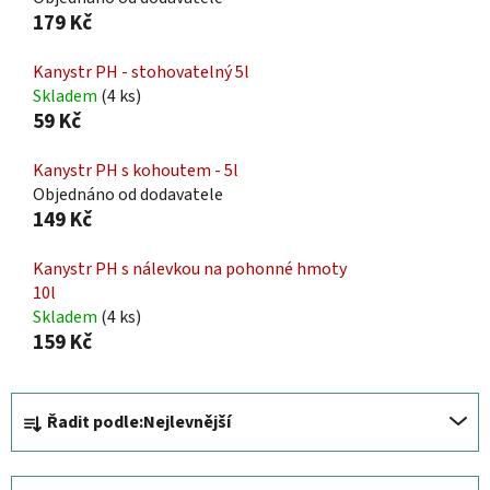
179 Kč
Kanystr PH - stohovatelný 5l
Skladem
(4 ks)
59 Kč
Kanystr PH s kohoutem - 5l
Objednáno od dodavatele
149 Kč
Kanystr PH s nálevkou na pohonné hmoty
10l
Skladem
(4 ks)
159 Kč
Ř
Řadit podle:
Nejlevnější
a
z