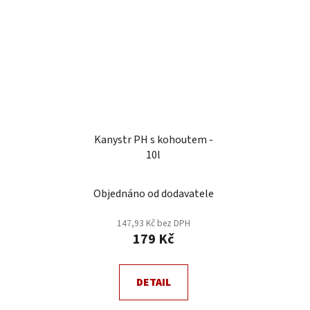
Kanystr PH s kohoutem -
10l
Průměrné
Objednáno od dodavatele
hodnocení
produktu
147,93 Kč bez DPH
179 Kč
je
5,0
z
DETAIL
5