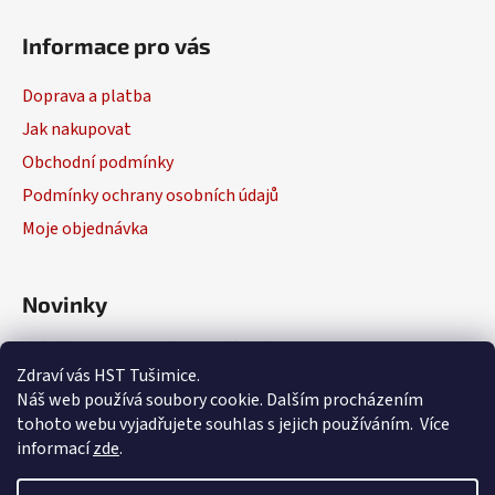
Informace pro vás
Doprava a platba
Jak nakupovat
Obchodní podmínky
Podmínky ochrany osobních údajů
Moje objednávka
Novinky
Výběr elektrického nářadí
Zdraví vás HST Tušimice.
29.1.2026
Náš web používá soubory cookie. Dalším procházením
tohoto webu vyjadřujete souhlas s jejich používáním. Více
informací
zde
.