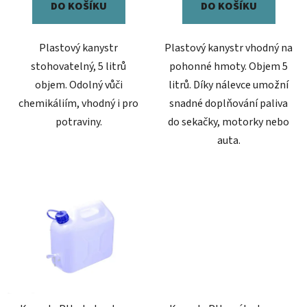
DO KOŠÍKU
DO KOŠÍKU
Plastový kanystr
Plastový kanystr vhodný na
stohovatelný, 5 litrů
pohonné hmoty. Objem 5
objem. Odolný vůči
litrů. Díky nálevce umožní
chemikáliím, vhodný i pro
snadné doplňování paliva
potraviny.
do sekačky, motorky nebo
auta.