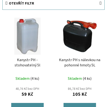
e
OTEVŘÍT FILTR
n
í
V
p
ý
r
p
o
i
d
s
u
p
k
r
t
Kanystr PH -
Kanystr PH s nálevkou na
o
ů
stohovatelný 5l
pohonné hmoty 5L
d
u
Skladem
(4 ks)
Skladem
(4 ks)
k
t
48,76 Kč bez DPH
86,78 Kč bez DPH
ů
59 Kč
105 Kč