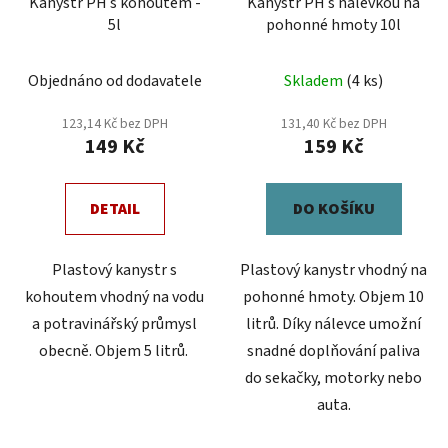
Kanystr PH s kohoutem -
Kanystr PH s nálevkou na
5l
pohonné hmoty 10l
Objednáno od dodavatele
Skladem
(4 ks)
123,14 Kč bez DPH
131,40 Kč bez DPH
149 Kč
159 Kč
DETAIL
DO KOŠÍKU
Plastový kanystr s
Plastový kanystr vhodný na
kohoutem vhodný na vodu
pohonné hmoty. Objem 10
a potravinářský průmysl
litrů. Díky nálevce umožní
obecně. Objem 5 litrů.
snadné doplňování paliva
do sekačky, motorky nebo
auta.