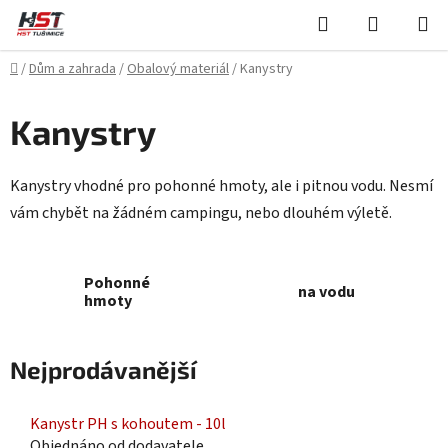
Přejít
Hledat
NÁKUPN
na
KOŠÍK
obsah
Domů
/
Dům a zahrada
/
Obalový materiál
/
Kanystry
Kanystry
Kanystry vhodné pro pohonné hmoty, ale i pitnou vodu. Nesmí
vám chybět na žádném campingu, nebo dlouhém výletě.
Pohonné
na vodu
hmoty
Nejprodávanější
Kanystr PH s kohoutem - 10l
Objednáno od dodavatele