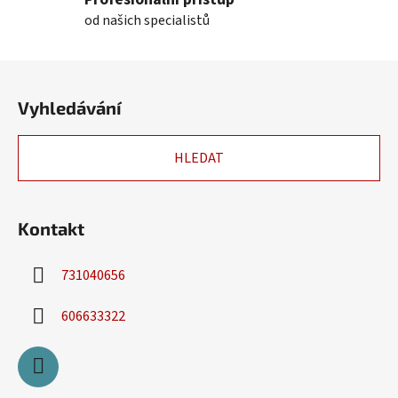
y
od našich specialistů
v
ý
Z
p
á
i
Vyhledávání
p
s
u
a
HLEDAT
t
í
Kontakt
731040656
606633322