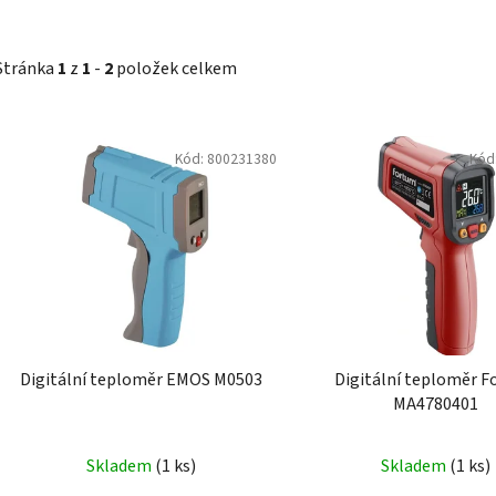
Stránka
1
z
1
-
2
položek celkem
V
Kód:
800231380
Kód
ý
p
i
s
p
r
o
d
Digitální teploměr EMOS M0503
Digitální teploměr 
u
MA4780401
k
t
Skladem
(1 ks)
Skladem
(1 ks)
ů