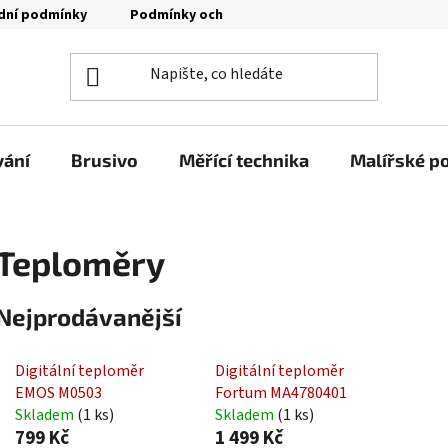
dní podmínky
Podmínky ochrany osobních údajů
Moje o
vání
Brusivo
Měřící technika
Malířské p
Teploměry
Nejprodávanější
Digitální teploměr
Digitální teploměr
EMOS M0503
Fortum MA4780401
Skladem
(1 ks)
Skladem
(1 ks)
799 Kč
1 499 Kč