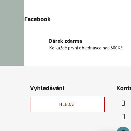
Facebook
Dárek zdarma
Ke každé první objednávce nad 500Kč
Z
á
Vyhledávání
Kont
p
a
HLEDAT
t
í