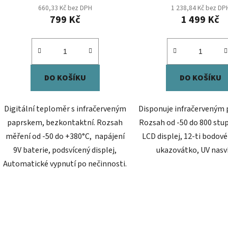
660,33 Kč bez DPH
1 238,84 Kč bez DP
799 Kč
1 499 Kč
DO KOŠÍKU
DO KOŠÍKU
Digitální teploměr s infračerveným
Disponuje infračerveným
paprskem, bezkontaktní. Rozsah
Rozsah od -50 do 800 stup
měření od -50 do +380°C, napájení
LCD displej, 12-ti bodové
9V baterie, podsvícený displej,
ukazovátko, UV nasví
Automatické vypnutí po nečinnosti.
O
v
l