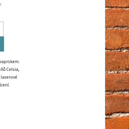
H
 paprskem.
ňů Celsia,
 laserové
cení.