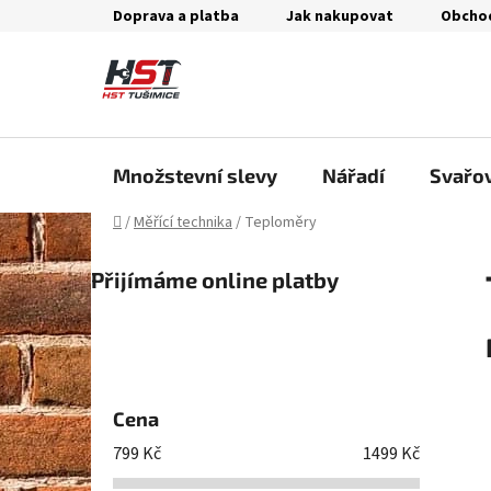
Přejít
Doprava a platba
Jak nakupovat
Obcho
na
obsah
Množstevní slevy
Nářadí
Svařo
Domů
/
Měřící technika
/
Teploměry
P
Přijímáme online platby
o
s
t
r
a
Cena
n
n
799
Kč
1499
Kč
í