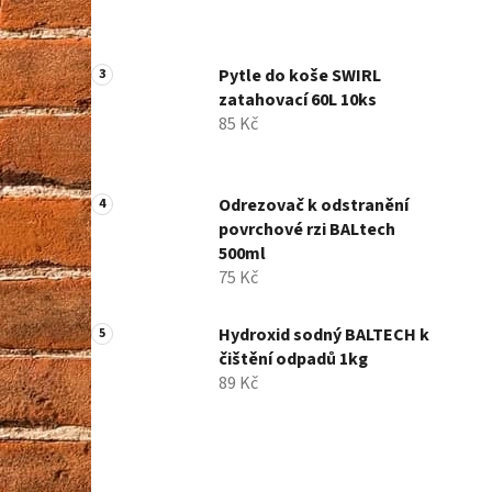
Pytle do koše SWIRL
zatahovací 60L 10ks
85 Kč
Odrezovač k odstranění
povrchové rzi BALtech
500ml
75 Kč
Hydroxid sodný BALTECH k
čištění odpadů 1kg
89 Kč