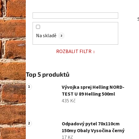
p
a
n
e
Na skladě
2
l
ROZBALIT FILTR
Top 5 produktů
Vývojka sprej Helling NORD-
TEST U 89 Helling 500ml
435 Kč
Odpadový pytel 70x110cm
150my Obaly Vysočina černý
17 Kč