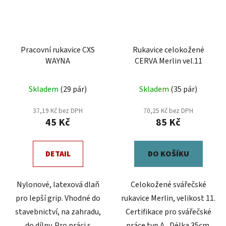
Pracovní rukavice CXS
Rukavice celokožené
WAYNA
CERVA Merlin vel.11
Průměrné
Skladem
(29 pár)
Skladem
(35 pár)
hodnocení
produktu
37,19 Kč bez DPH
70,25 Kč bez DPH
45 Kč
85 Kč
je
5,0
z
DETAIL
DO KOŠÍKU
5
hvězdiček.
Nylonové, latexová dlaň
Celokožené svářečské
pro lepší grip. Vhodné do
rukavice Merlin, velikost 11.
stavebnictví, na zahradu,
Certifikace pro svářečské
do dílny. Pro práci s
práce typ A, Délka 35cm.