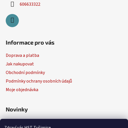
606633322
Informace pro vás
Doprava a platba
Jak nakupovat
Obchodní podmínky
Podmínky ochrany osobních údajů
Moje objednávka
Novinky
Výběr elektrického nářadí
Zdraví vás HST Tušimice.