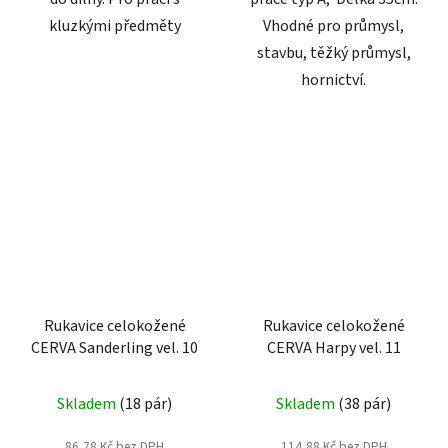
kluzkými předměty
Vhodné pro průmysl,
stavbu, těžký průmysl,
hornictví.
Rukavice celokožené
Rukavice celokožené
CERVA Sanderling vel. 10
CERVA Harpy vel. 11
Skladem
(18 pár)
Skladem
(38 pár)
86,78 Kč bez DPH
114,88 Kč bez DPH