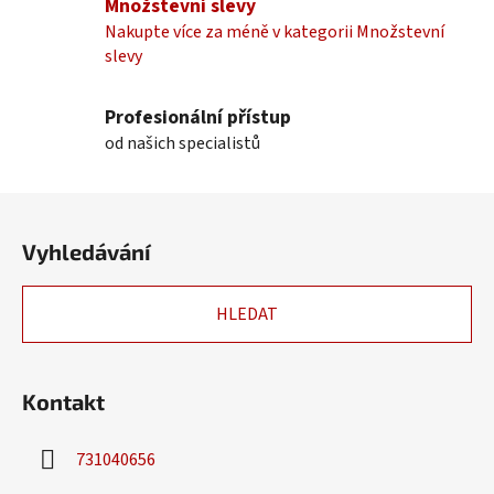
Množstevní slevy
í
Nakupte více za méně v kategorii Množstevní
p
slevy
r
v
k
Profesionální přístup
y
od našich specialistů
v
ý
Z
p
á
i
Vyhledávání
p
s
u
a
HLEDAT
t
í
Kontakt
731040656