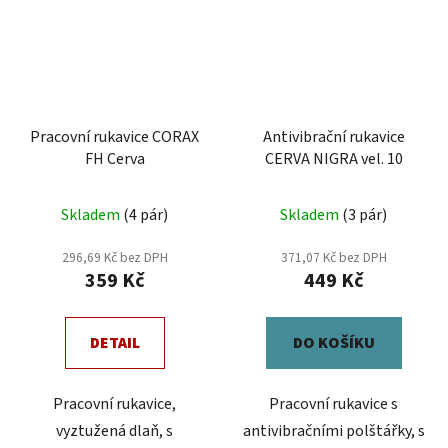
Pracovní rukavice CORAX
Antivibrační rukavice
FH Cerva
CERVA NIGRA vel. 10
Průměrné
Skladem
(4 pár)
Skladem
(3 pár)
hodnocení
produktu
296,69 Kč bez DPH
371,07 Kč bez DPH
359 Kč
449 Kč
je
5,0
z
DETAIL
DO KOŠÍKU
5
hvězdiček.
Pracovní rukavice,
Pracovní rukavice s
vyztužená dlaň, s
antivibračními polštářky, s