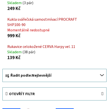
Skladem
(3 pár)
249 Kč
Kukla svářečská samostmívací PROCRAFT
SHP100-90
Momentálně nedostupné
999 Kč
Rukavice celokožené CERVA Harpy vel. 11
Skladem
(38 pár)
139 Kč
Ř
Řadit podle:
Nejlevnější
a
z
e
OTEVŘÍT FILTR
n
í
V