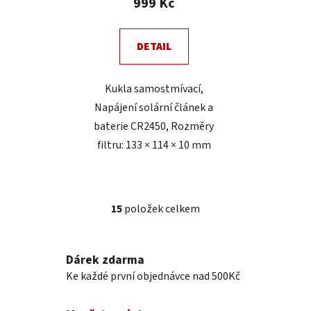
999 Kč
DETAIL
Kukla samostmívací,
Napájení solární článek a
baterie CR2450, Rozměry
filtru: 133 × 114 × 10 mm
15
položek celkem
O
v
l
Dárek zdarma
á
Ke každé první objednávce nad 500Kč
d
a
c