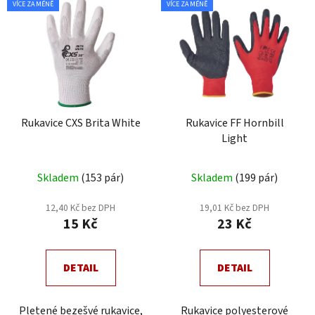
p
VÍCE ZA MÉNĚ
VÍCE ZA MÉNĚ
ý
r
p
o
i
d
s
u
p
k
r
t
Rukavice CXS Brita White
Rukavice FF Hornbill
o
ů
Light
d
u
Skladem
(153 pár)
Skladem
(199 pár)
k
t
12,40 Kč bez DPH
19,01 Kč bez DPH
ů
15 Kč
23 Kč
DETAIL
DETAIL
Pletené bezešvé rukavice,
Rukavice polyesterové