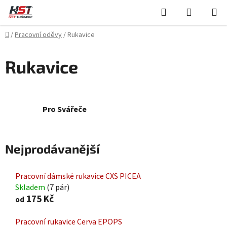
Přejít
Hledat
NÁKUPN
na
KOŠÍK
obsah
Domů
/
Pracovní oděvy
/
Rukavice
Rukavice
Pro Svářeče
Nejprodávanější
Pracovní dámské rukavice CXS PICEA
Skladem
(7 pár)
175 Kč
od
Pracovní rukavice Cerva EPOPS