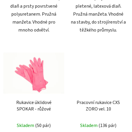
dlaň a prsty povrstvené
pletené, latexová dlaň.
polyuretanem. Pružná
Pružná manžeta. Vhodné
manžeta. Vhodné pro
na stavby, do strojírenství a
mnoho odvětví.
těžkého průmyslu.
Rukavice úklidové
Pracovní rukavice CXS
SPOKAR - růžové
ZORO vel. 10
Průměrné
Skladem
(50 pár)
Skladem
(136 pár)
hodnocení