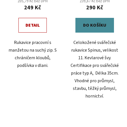
205,79 Kč bez DPH
239,67 Kč bez DPH
249 Kč
290 Kč
DETAIL
DO KOŠÍKU
Rukavice pracovní s
Celokožené svářečské
manžetou na suchý zip. S
rukavice Spinus, velikost
chráničem kloubů,
11. Kevlarové švy.
podšívka v dlani.
Certifikace pro svářečské
práce typ A, Délka 35cm.
Vhodné pro průmysl,
stavbu, těžký průmysl,
hornictví.