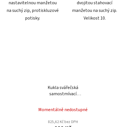
nastavitelnou manžetou
dvojitou stahovací
na suchý zip, protiskluzové
manžetou na suchý zip.
potisky.
Velikost 10.
Kukla svářečská
samostmívací
PROCRAFT SHP100-90
Momentálně nedostupné
825,62 Kč bez DPH