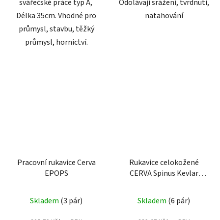
svářečské práce typ A,
Odolávají srážení, tvrdnutí,
Délka 35cm. Vhodné pro
natahování
průmysl, stavbu, těžký
průmysl, hornictví.
Pracovní rukavice Cerva
Rukavice celokožené
EPOPS
CERVA Spinus Kevlar
vel.11
Skladem
(3 pár)
Skladem
(6 pár)