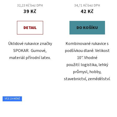
produktu
32,23 Kč bez DPH
34,71 Kč bez DPH
39 Kč
42 Kč
je
4,0
z
DETAIL
DO KOŠÍKU
5
hvězdiček.
Úklidové rukavice značky
Kombinované rukavice s
SPOKAR. Gumové,
podšívkou dlaně. Velikost
materiál přírodní latex.
10". Vhodné
použití: logistika, lehký
průmysl, hobby,
stavebnictví, zemědělství.
VÍCE ZA MÉNĚ