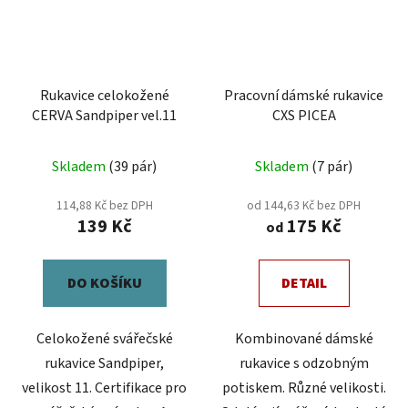
Rukavice celokožené
Pracovní dámské rukavice
CERVA Sandpiper vel.11
CXS PICEA
Skladem
(39 pár)
Skladem
(7 pár)
114,88 Kč bez DPH
od 144,63 Kč bez DPH
139 Kč
175 Kč
od
DO KOŠÍKU
DETAIL
Celokožené svářečské
Kombinované dámské
rukavice Sandpiper,
rukavice s odzobným
velikost 11. Certifikace pro
potiskem. Různé velikosti.