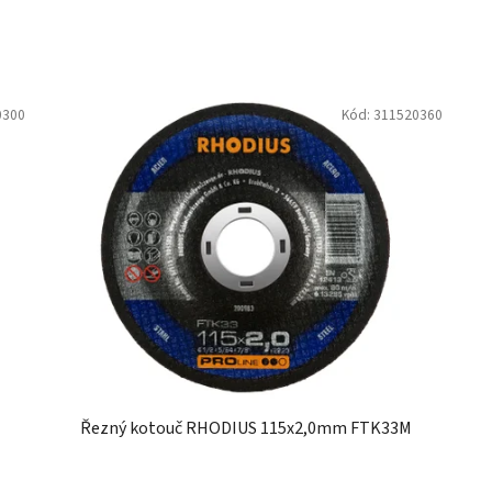
0300
Kód:
311520360
Řezný kotouč RHODIUS 115x2,0mm FTK33M