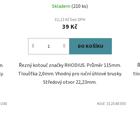
Skladem
(210 ks)
32,23 Kč bez DPH
39 Kč
DO KOŠÍKU
m.
Řezný kotouč značky RHODIUS. Průměr 115mm.
Ř
y.
Tloušťka 2,0mm. Vhodný pro ruční úhlové brusky.
tlo
Středový otvor 22,23mm.
0240
Kód:
312540300