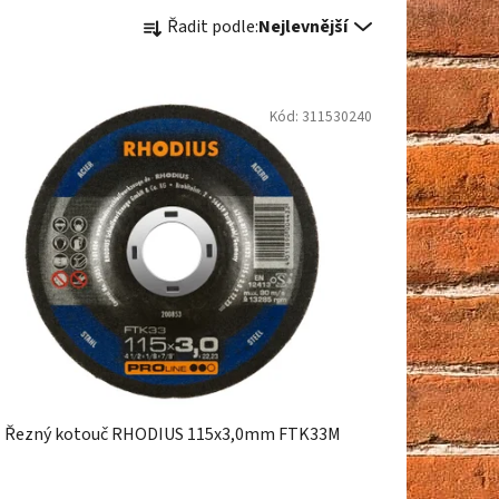
Ř
Řadit podle:
Nejlevnější
a
z
e
Kód:
311530240
n
í
p
r
o
d
u
k
t
ů
Řezný kotouč RHODIUS 115x3,0mm FTK33M