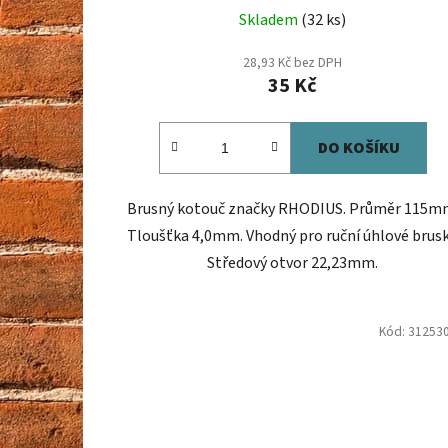
Skladem
(32 ks)
28,93 Kč bez DPH
35 Kč
DO KOŠÍKU
Brusný kotouč značky RHODIUS. Průměr 115m
Tloušťka 4,0mm. Vhodný pro ruční úhlové brusk
Středový otvor 22,23mm.
Kód:
31253