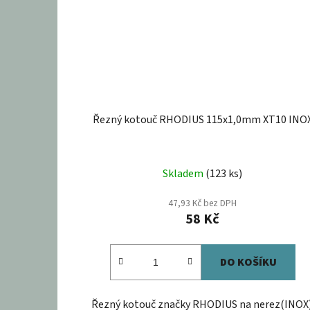
Řezný kotouč RHODIUS 115x1,0mm XT10 INO
Průměrné
Skladem
(123 ks)
hodnocení
produktu
47,93 Kč bez DPH
58 Kč
je
4,0
z
DO KOŠÍKU
5
hvězdiček.
Řezný kotouč značky RHODIUS na nerez(INOX)