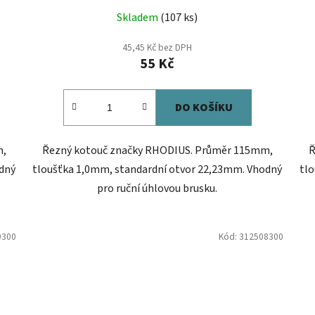
Skladem
(107 ks)
45,45 Kč bez DPH
55 Kč
DO KOŠÍKU
m,
Řezný kotouč značky RHODIUS. Průměr 115mm,
Ř
dný
tloušťka 1,0mm, standardní otvor 22,23mm. Vhodný
tlo
pro ruční úhlovou brusku.
0300
Kód:
312508300