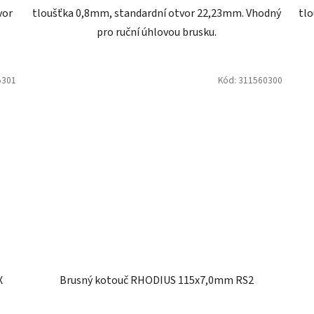
vor
tloušťka 0,8mm, standardní otvor 22,23mm. Vhodný
tlo
pro ruční úhlovou brusku.
5301
Kód:
311560300
X
Brusný kotouč RHODIUS 115x7,0mm RS2