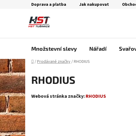
Přejít
Doprava a platba
Jak nakupovat
Obcho
na
obsah
Množstevní slevy
Nářadí
Svařo
Domů
/
Prodávané značky
/
RHODIUS
RHODIUS
Webová stránka značky:
RHODIUS