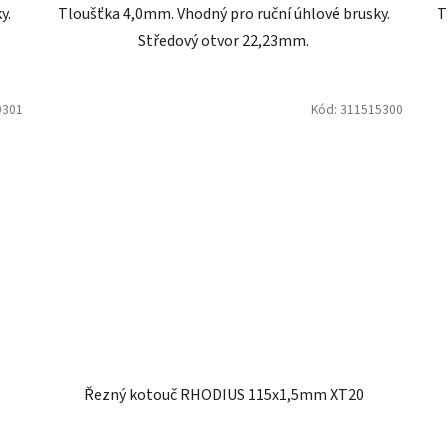
y.
Tloušťka 4,0mm. Vhodný pro ruční úhlové brusky.
T
Středový otvor 22,23mm.
0301
Kód:
311515300
Řezný kotouč RHODIUS 115x1,5mm XT20