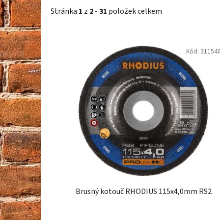
Stránka
1
z
2
-
31
položek celkem
V
Kód:
31154
ý
p
i
s
p
r
o
d
u
k
t
Brusný kotouč RHODIUS 115x4,0mm RS2
ů