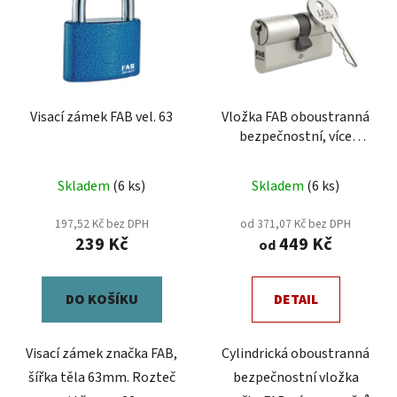
p
í
i
p
s
r
p
o
r
d
Visací zámek FAB vel. 63
Vložka FAB oboustranná
o
u
bezpečnostní, více
d
k
rozměrů
u
t
Skladem
(6 ks)
Skladem
(6 ks)
k
ů
t
197,52 Kč bez DPH
od 371,07 Kč bez DPH
ů
239 Kč
449 Kč
od
DO KOŠÍKU
DETAIL
Visací zámek značka FAB,
Cylindrická oboustranná
šířka těla 63mm. Rozteč
bezpečnostní vložka