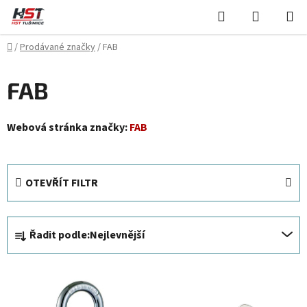
Přejít
Hledat
NÁKUPN
na
KOŠÍK
obsah
Domů
/
Prodávané značky
/
FAB
FAB
Webová stránka značky:
FAB
OTEVŘÍT FILTR
Ř
Řadit podle:
Nejlevnější
a
z
V
e
ý
n