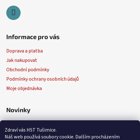
i
s
u
Informace pro vás
Doprava a platba
Jak nakupovat
Obchodní podmínky
Podmínky ochrany osobních údajů
Moje objednávka
Novinky
Výběr elektrického nářadí
Zdraví vás HST Tušimice.
29.1.2026
Náš web používá soubory cookie. Dalším procházením