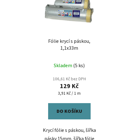
p
í
i
p
s
r
p
o
r
d
Fólie krycí s páskou,
o
u
1,1x33m
d
k
u
t
Skladem
(5 ks)
k
ů
t
106,61 Kč bez DPH
ů
129 Kč
Měrná
3,91 Kč / 1 m
cena:
DO KOŠÍKU
Krycí fólie s páskou, šířka
pásky 15mm, šířka fólie