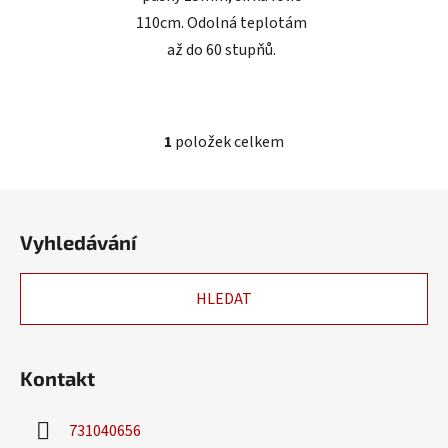
110cm. Odolná teplotám
až do 60 stupňů.
1
položek celkem
O
v
l
Z
á
á
d
Vyhledávání
p
a
a
c
HLEDAT
t
í
í
p
r
v
Kontakt
k
y
731040656
v