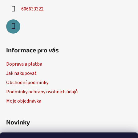
ý
606633322
p
i
s
u
Informace pro vás
Doprava a platba
Jak nakupovat
Obchodní podmínky
Podmínky ochrany osobních údajů
Moje objednávka
Novinky
Výběr elektrického nářadí