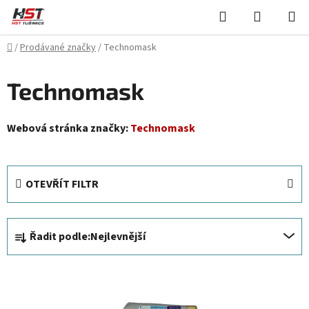
Přejít
Hledat
NÁKUPN
na
KOŠÍK
obsah
Domů
/
Prodávané značky
/
Technomask
Technomask
Webová stránka značky:
Technomask
OTEVŘÍT FILTR
Ř
Řadit podle:
Nejlevnější
a
z
V
e
ý
n