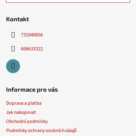
í
p
r
v
Kontakt
k
y
731040656
v
ý
606633322
p
i
s
u
Informace pro vás
Doprava a platba
Jak nakupovat
Obchodní podmínky
Podmínky ochrany osobních údajů