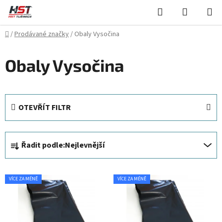
Přejít
Hledat
NÁKUPN
na
KOŠÍK
obsah
Domů
/
Prodávané značky
/
Obaly Vysočina
Obaly Vysočina
OTEVŘÍT FILTR
Ř
Řadit podle:
Nejlevnější
a
z
V
e
VÍCE ZA MÉNĚ
VÍCE ZA MÉNĚ
ý
n
p
í
i
p