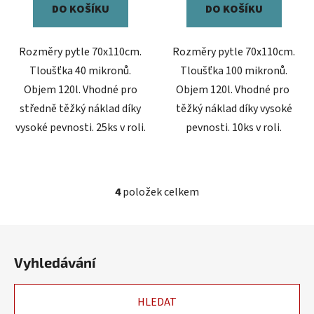
DO KOŠÍKU
DO KOŠÍKU
Rozměry pytle 70x110cm.
Rozměry pytle 70x110cm.
Tloušťka 40 mikronů.
Tloušťka 100 mikronů.
Objem 120l. Vhodné pro
Objem 120l. Vhodné pro
středně těžký náklad díky
těžký náklad díky vysoké
vysoké pevnosti. 25ks v roli.
pevnosti. 10ks v roli.
4
položek celkem
O
v
l
Z
á
á
d
Vyhledávání
p
a
a
c
HLEDAT
t
í