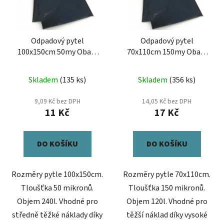
s
r
p
o
r
d
Odpadový pytel
Odpadový pytel
o
u
100x150cm 50my Obaly
70x110cm 150my Obaly
d
k
Vysočina černý
Vysočina černý
u
t
Skladem
(135 ks)
Skladem
(356 ks)
k
ů
t
9,09 Kč bez DPH
14,05 Kč bez DPH
ů
11 Kč
17 Kč
DO KOŠÍKU
DO KOŠÍKU
Rozměry pytle 100x150cm.
Rozměry pytle 70x110cm.
Tloušťka 50 mikronů.
Tloušťka 150 mikronů.
Objem 240l. Vhodné pro
Objem 120l. Vhodné pro
středně těžké náklady díky
těžší náklad díky vysoké