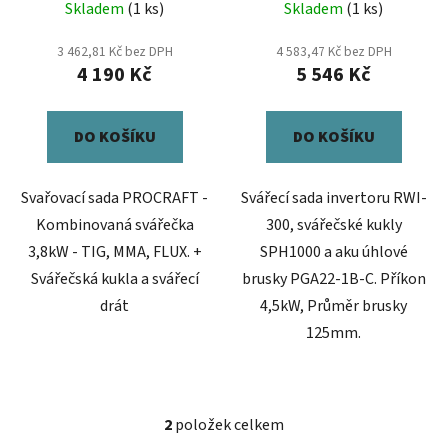
Skladem
(1 ks)
Skladem
(1 ks)
k
FW81 1kg
hodnocení
t
produktu
3 462,81 Kč bez DPH
4 583,47 Kč bez DPH
ů
4 190 Kč
5 546 Kč
je
5,0
z
DO KOŠÍKU
DO KOŠÍKU
5
hvězdiček.
Svařovací sada PROCRAFT -
Svářecí sada invertoru RWI-
Kombinovaná svářečka
300, svářečské kukly
3,8kW - TIG, MMA, FLUX. +
SPH1000 a aku úhlové
Svářečská kukla a svářecí
brusky PGA22-1B-C. Příkon
drát
4,5kW, Průměr brusky
125mm.
2
položek celkem
O