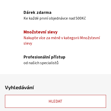
v
l
Dárek zdarma
á
Ke každé první objednávce nad 500Kč
d
a
c
Množstevní slevy
í
Nakupte více za méně v kategorii Množstevní
p
slevy
r
v
k
Profesionální přístup
y
od našich specialistů
v
ý
Z
p
á
i
Vyhledávání
p
s
u
a
HLEDAT
t
í