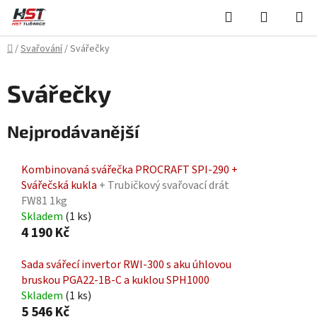
Přejít
Hledat
NÁKUPN
na
KOŠÍK
obsah
Domů
/
Svařování
/
Svářečky
Svářečky
Nejprodávanější
Kombinovaná svářečka PROCRAFT SPI-290 +
Svářečská kukla
+ Trubičkový svařovací drát
FW81 1kg
Skladem
(1 ks)
4 190 Kč
Sada svářecí invertor RWI-300 s aku úhlovou
bruskou PGA22-1B-C a kuklou SPH1000
Skladem
(1 ks)
5 546 Kč