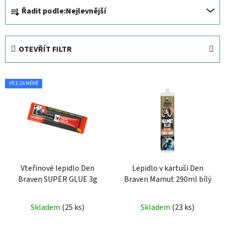
Ř
Řadit podle:
Nejlevnější
a
z
e
OTEVŘÍT FILTR
n
í
V
p
VÍCE ZA MÉNĚ
ý
r
p
o
i
d
s
u
p
k
r
t
Vteřinové lepidlo Den
Lepidlo v kartuši Den
o
ů
Braven SUPER GLUE 3g
Braven Mamut 290ml bílý
d
u
Skladem
(25 ks)
Skladem
(23 ks)
k
t