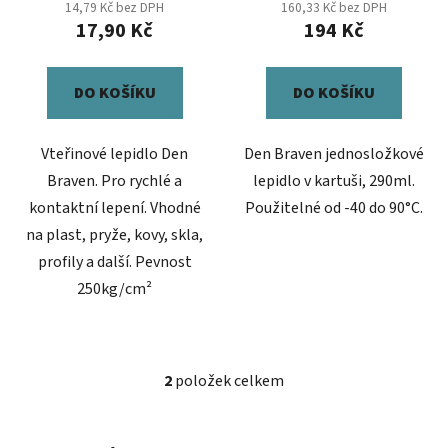
14,79 Kč bez DPH
160,33 Kč bez DPH
ů
17,90 Kč
194 Kč
DO KOŠÍKU
DO KOŠÍKU
Vteřinové lepidlo Den
Den Braven jednosložkové
Braven. Pro rychlé a
lepidlo v kartuši, 290ml.
kontaktní lepení. Vhodné
Použitelné od -40 do 90°C.
na plast, pryže, kovy, skla,
profily a další. Pevnost
250kg/cm²
2
položek celkem
O
v
l