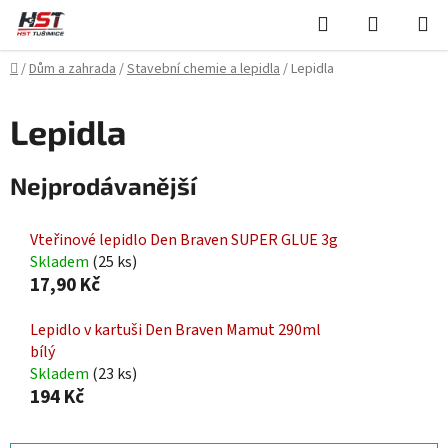
Přejít
Hledat
NÁKUPN
na
KOŠÍK
obsah
Domů
/
Dům a zahrada
/
Stavební chemie a lepidla
/
Lepidla
Lepidla
Nejprodávanější
Vteřinové lepidlo Den Braven SUPER GLUE 3g
Skladem
(25 ks)
17,90 Kč
Lepidlo v kartuši Den Braven Mamut 290ml
bílý
Skladem
(23 ks)
194 Kč