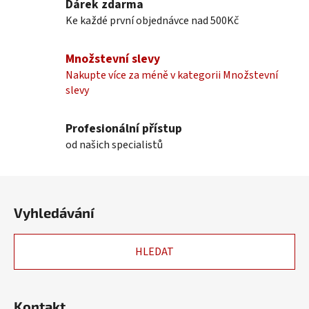
Dárek zdarma
á
Ke každé první objednávce nad 500Kč
d
a
c
Množstevní slevy
í
Nakupte více za méně v kategorii Množstevní
p
slevy
r
v
k
Profesionální přístup
y
od našich specialistů
v
ý
Z
p
á
i
Vyhledávání
p
s
u
a
HLEDAT
t
í
Kontakt