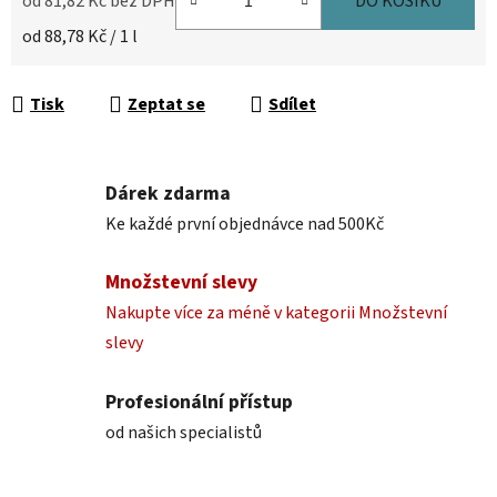
od
81,82 Kč
bez DPH
DO KOŠÍKU
Měrná cena:
od 88,78 Kč / 1 l
Tisk
Zeptat se
Sdílet
Dárek zdarma
Ke každé první objednávce nad 500Kč
Množstevní slevy
Nakupte více za méně v kategorii Množstevní
slevy
Profesionální přístup
od našich specialistů