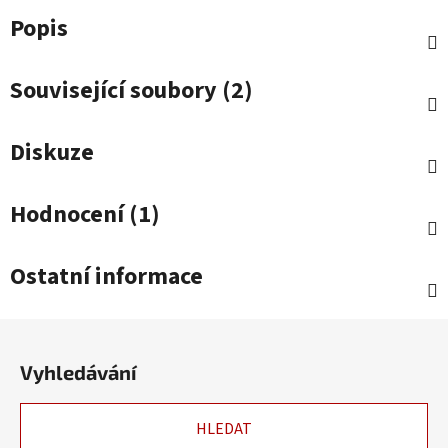
Popis
Související soubory (2)
Diskuze
Hodnocení (1)
Ostatní informace
Z
á
Vyhledávání
p
a
HLEDAT
t