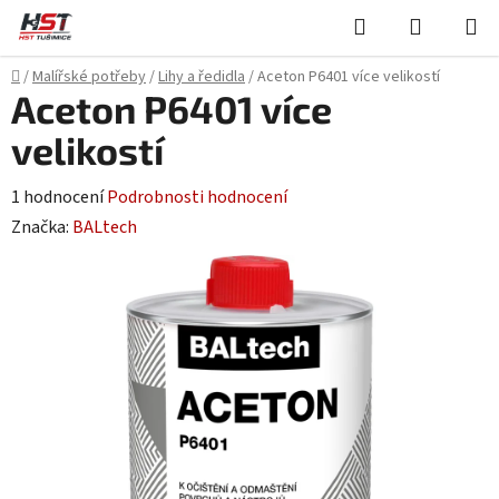
Přejít
Hledat
NÁKUPN
na
KOŠÍK
obsah
Domů
/
Malířské potřeby
/
Lihy a ředidla
/
Aceton P6401 více velikostí
Aceton P6401 více
velikostí
Průměrné
1 hodnocení
Podrobnosti hodnocení
hodnocení
Značka:
BALtech
produktu
je
5,0
z
5
hvězdiček.