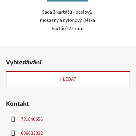
Sada 3 kartáčů - ocelový,
mosazný a nylonový. Délka
kartáčů 22mm.
Z
á
Vyhledávání
p
a
HLEDAT
t
í
Kontakt
731040656
606633322