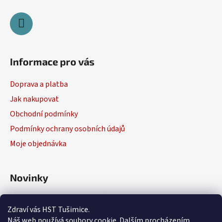
Informace pro vás
Doprava a platba
Jak nakupovat
Obchodní podmínky
Podmínky ochrany osobních údajů
Moje objednávka
Novinky
Výběr elektrického nářadí
Zdraví vás HST Tušimice.
29.1.2026
Náš web používá soubory cookie. Dalším procházením