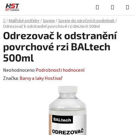
Přejít
Hledat
NÁKUPN
na
KOŠÍK
obsah
Domů
/
Malířské potřeby
/
Spreje
/
Spreje do náročných podmínek
/
Odrezovač k odstranění povrchové rzi BALtech 500ml
Odrezovač k odstranění
povrchové rzi BALtech
500ml
Průměrné
Neohodnoceno
Podrobnosti hodnocení
hodnocení
Značka:
Barvy a laky Hostivař
produktu
je
0,0
z
5
hvězdiček.