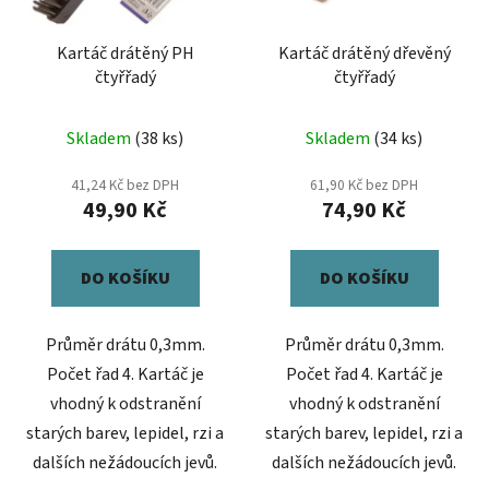
Kartáč drátěný PH
Kartáč drátěný dřevěný
čtyřřadý
čtyřřadý
Skladem
(38 ks)
Skladem
(34 ks)
41,24 Kč bez DPH
61,90 Kč bez DPH
49,90 Kč
74,90 Kč
DO KOŠÍKU
DO KOŠÍKU
Průměr drátu 0,3mm.
Průměr drátu 0,3mm.
Počet řad 4. Kartáč je
Počet řad 4. Kartáč je
vhodný k odstranění
vhodný k odstranění
starých barev, lepidel, rzi a
starých barev, lepidel, rzi a
dalších nežádoucích jevů.
dalších nežádoucích jevů.