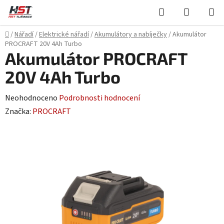
Přejít
Hledat
NÁKUPN
na
KOŠÍK
obsah
Domů
/
Nářadí
/
Elektrické nářadí
/
Akumulátory a nabíječky
/
Akumulátor
PROCRAFT 20V 4Ah Turbo
Akumulátor PROCRAFT
20V 4Ah Turbo
Průměrné
Neohodnoceno
Podrobnosti hodnocení
hodnocení
Značka:
PROCRAFT
produktu
je
0,0
z
5
hvězdiček.