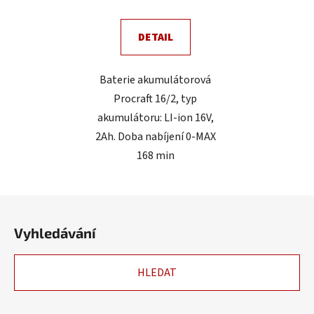
DETAIL
Baterie akumulátorová
Procraft 16/2, typ
akumulátoru: LI-ion 16V,
2Ah. Doba nabíjení 0-MAX
168 min
Z
á
Vyhledávání
p
a
HLEDAT
t
í