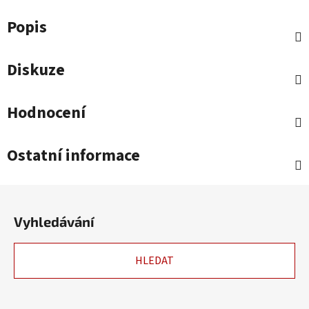
Popis
Diskuze
Hodnocení
Ostatní informace
Z
á
Vyhledávání
p
a
HLEDAT
t
í