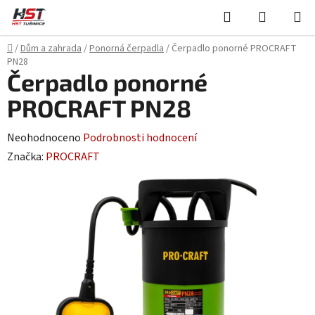
Přejít
Hledat
NÁKUPN
na
KOŠÍK
obsah
Domů
/
Dům a zahrada
/
Ponorná čerpadla
/
Čerpadlo ponorné PROCRAFT
PN28
Čerpadlo ponorné
PROCRAFT PN28
Průměrné
Neohodnoceno
Podrobnosti hodnocení
hodnocení
Značka:
PROCRAFT
produktu
je
0,0
z
5
hvězdiček.