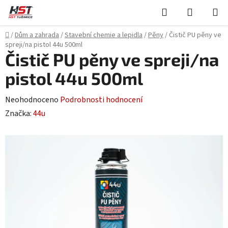
Přejít
Hledat
NÁKUPN
na
KOŠÍK
obsah
Domů
/
Dům a zahrada
/
Stavební chemie a lepidla
/
Pěny
/
Čistič PU pěny ve
spreji/na pistol 44u 500ml
Čistič PU pěny ve spreji/na
pistol 44u 500ml
Průměrné
Neohodnoceno
Podrobnosti hodnocení
hodnocení
Značka:
44u
produktu
je
0,0
z
5
hvězdiček.