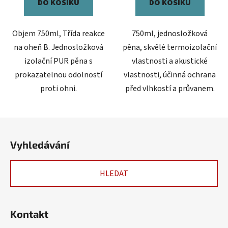
DO KOŠÍKU
DO KOŠÍKU
Objem 750ml, Třída reakce
750ml, jednosložková
na oheň B. Jednosložková
pěna, skvělé termoizolační
izolační PUR pěna s
vlastnosti a akustické
prokazatelnou odolností
vlastnosti, účinná ochrana
proti ohni.
před vlhkostí a průvanem.
Z
á
Vyhledávání
p
a
HLEDAT
t
í
Kontakt