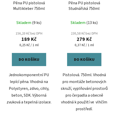
Pěna PU pistolová
Pěna PU pistolová
Multikleber 750ml
Studnářská 750ml
Skladem
(9 ks)
Skladem
(13 ks)
156,20 Kč bez DPH
230,58 Kč bez DPH
189 Kč
279 Kč
Měrná
Měrná
0,25 Kč / 1 ml
0,37 Kč / 1 ml
cena:
cena:
DO KOŠÍKU
DO KOŠÍKU
Jednokomponentní PU
Pistolová. 750ml. Vhodná
lepící pěna. Vhodná na
pro montáže betonových
Polystyren, zdivo, cihly,
skruží, vyplňování prostorů
beton, SDK. Výborná
pro čerpadla a obecně
zvuková a tepelná izolace.
vhodná k použití ve vlhčím
prostředí.