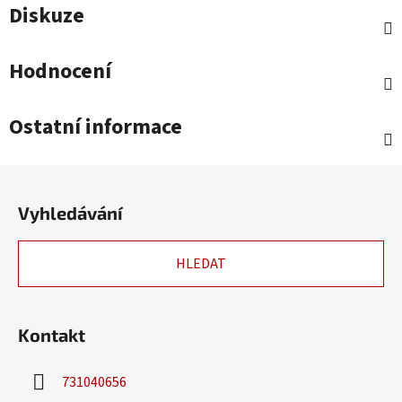
Diskuze
Hodnocení
Ostatní informace
Z
á
Vyhledávání
p
a
HLEDAT
t
í
Kontakt
731040656