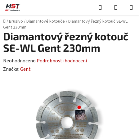
Přejít
Hledat
NÁKUPN
na
KOŠÍK
obsah
Domů
/
Brusivo
/
Diamantové kotouče
/
Diamantový řezný kotouč SE-WL
Gent 230mm
Diamantový řezný kotouč
SE-WL Gent 230mm
Průměrné
Neohodnoceno
Podrobnosti hodnocení
hodnocení
Značka:
Gent
produktu
je
0,0
z
5
hvězdiček.