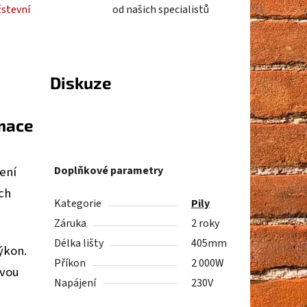
žstevní
od našich specialistů
Diskuze
rmace
cení
Doplňkové parametry
ch
Kategorie
Pily
Záruka
2 roky
Délka lišty
405mm
ýkon.
Příkon
2 000W
ovou
Napájení
230V