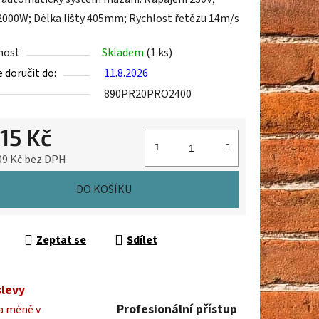
2000W; Délka lišty 405mm; Rychlost řetězu 14m/s
nost
Skladem
(1 ks)
ek.
doručit do:
11.8.2026
890PR20PRO2400
15 Kč
09 Kč bez DPH
cena:
DO KOŠÍKU
Zeptat se
Sdílet
slevy
Profesionální přístup
a méně v