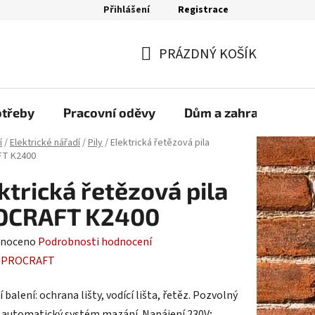
Přihlášení
Registrace
bjednávka
PRÁZDNÝ KOŠÍK
NÁKUPNÍ
KOŠÍK
otřeby
Pracovní oděvy
Dům a zahrada
Sp
í
/
Elektrické nářadí
/
Pily
/
Elektrická řetězová pila
T K2400
ktrická řetězová pila
OCRAFT K2400
né
noceno
Podrobnosti hodnocení
ení
:
PROCRAFT
tu
 balení: ochrana lišty, vodící lišta, řetěz. Pozvolný
 automatický systém mazání. Napájení 230V;