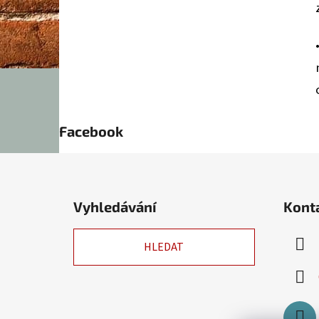
Facebook
Z
á
Vyhledávání
Kont
p
a
HLEDAT
t
í