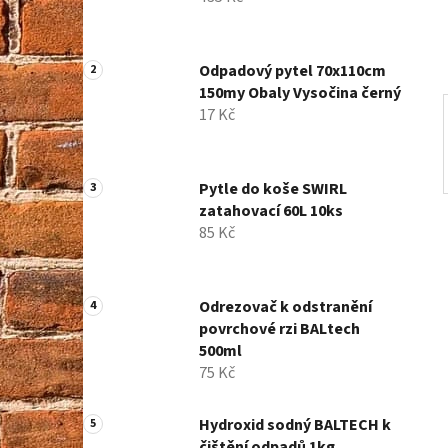
í
p
a
Odpadový pytel 70x110cm
n
150my Obaly Vysočina černý
e
17 Kč
l
Pytle do koše SWIRL
zatahovací 60L 10ks
85 Kč
Odrezovač k odstranění
povrchové rzi BALtech
500ml
75 Kč
Hydroxid sodný BALTECH k
čištění odpadů 1kg