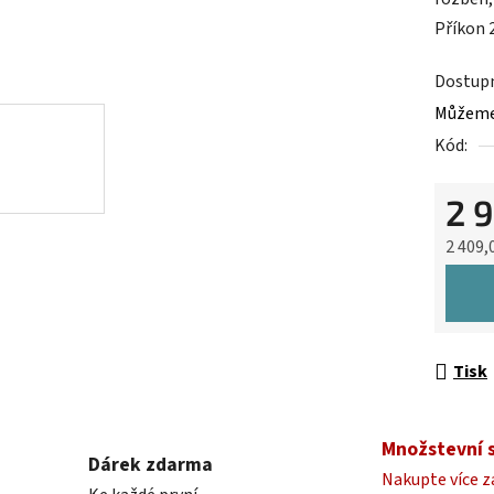
0,0
Příkon 
z
5
Dostup
hvězdič
Můžeme 
Kód:
2 9
2 409,
Měrná 
Tisk
Množstevní 
Dárek zdarma
Nakupte více z