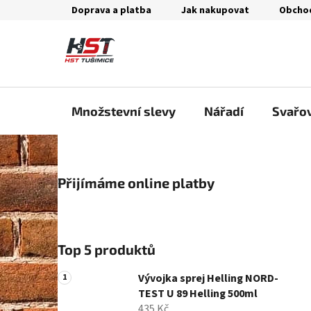
Přejít
Doprava a platba
Jak nakupovat
Obcho
na
obsah
Množstevní slevy
Nářadí
Svařo
P
Přijímáme online platby
o
s
t
r
Top 5 produktů
a
n
Vývojka sprej Helling NORD-
n
TEST U 89 Helling 500ml
435 Kč