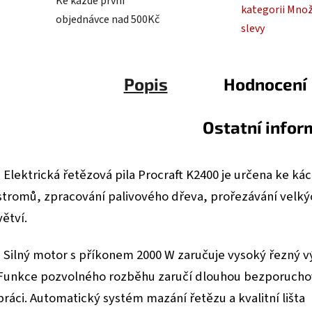
Ke každé první
kategorii Mno
objednávce nad 500Kč
slevy
Popis
Hodnocení
Ostatní info
• Elektrická řetězová pila Procraft K2400 je určena ke ká
stromů, zpracování palivového dřeva, prořezávání velký
větví.
• Silný motor s příkonem 2000 W zaručuje vysoký řezný v
Funkce pozvolného rozběhu zaručí dlouhou bezporuch
práci. Automatický systém mazání řetězu a kvalitní lišta