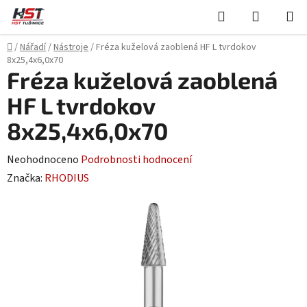
Přejít
Hledat
NÁKUPN
na
KOŠÍK
obsah
Domů
/
Nářadí
/
Nástroje
/
Fréza kuželová zaoblená HF L tvrdokov
8x25,4x6,0x70
Fréza kuželová zaoblená
HF L tvrdokov
8x25,4x6,0x70
Průměrné
Neohodnoceno
Podrobnosti hodnocení
hodnocení
Značka:
RHODIUS
produktu
je
0,0
z
5
hvězdiček.