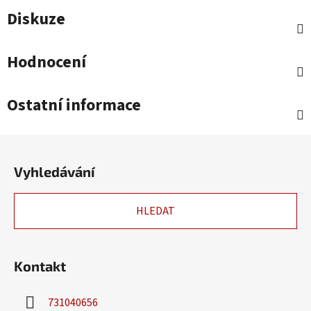
Diskuze
Hodnocení
Ostatní informace
Z
á
Vyhledávání
p
a
HLEDAT
t
í
Kontakt
731040656