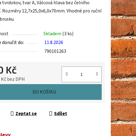
 tvrdokov, tvar A, Válcová hlava bez čelního
. Rozměry 12,7x25,0x6,0x70mm. Vhodné pro ruční
brusku.
nost
Skladem
(3 ks)
ek.
doručit do:
11.8.2026
790101263
0 Kč
9 Kč bez DPH
cena:
DO KOŠÍKU
Zeptat se
Sdílet
slevy