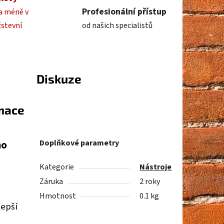
Profesionální přístup
a méně v
žstevní
od našich specialistů
Diskuze
rmace
ho
Doplňkové parametry
Kategorie
Nástroje
Záruka
2 roky
Hmotnost
0.1 kg
lepší