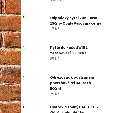
í
p
a
Odpadový pytel 70x110cm
n
150my Obaly Vysočina černý
e
17 Kč
l
Pytle do koše SWIRL
zatahovací 60L 10ks
85 Kč
Odrezovač k odstranění
povrchové rzi BALtech
500ml
75 Kč
Hydroxid sodný BALTECH k
čištění odpadů 1kg