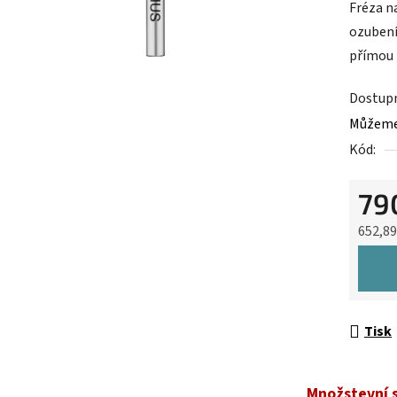
Fréza na
je
ozubení
0,0
přímou 
z
5
Dostup
hvězdič
Můžeme 
Kód:
79
652,8
Měrná 
Tisk
Množstevní 