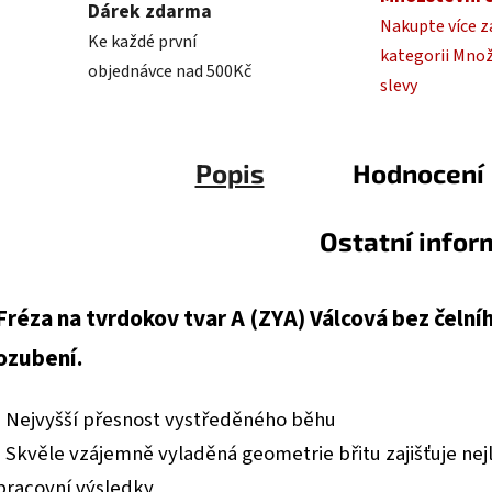
Dárek zdarma
Nakupte více z
Ke každé první
kategorii Mno
objednávce nad 500Kč
slevy
Popis
Hodnocení
Ostatní info
Fréza na tvrdokov tvar A (ZYA) Válcová bez čelní
ozubení.
• Nejvyšší přesnost vystředěného běhu
• Skvěle vzájemně vyladěná geometrie břitu zajišťuje nej
pracovní výsledky