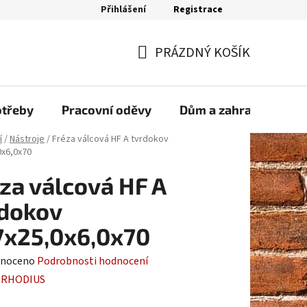
Přihlášení
Registrace
bjednávka
PRÁZDNÝ KOŠÍK
NÁKUPNÍ
KOŠÍK
otřeby
Pracovní oděvy
Dům a zahrada
Sp
í
/
Nástroje
/
Fréza válcová HF A tvrdokov
0x6,0x70
za válcová HF A
dokov
7x25,0x6,0x70
né
noceno
Podrobnosti hodnocení
ení
:
RHODIUS
tu