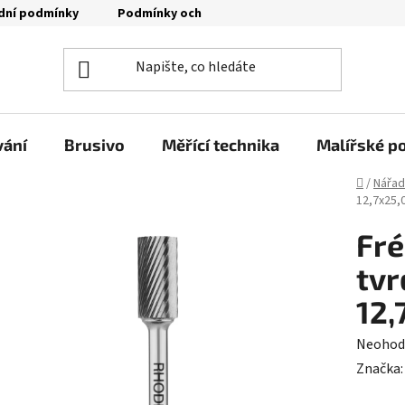
dní podmínky
Podmínky ochrany osobních údajů
Moje o
vání
Brusivo
Měřící technika
Malířské p
Domů
/
Nářad
12,7x25,
Fré
tvr
12,
Průměr
Neohod
hodnoc
Značka
produk