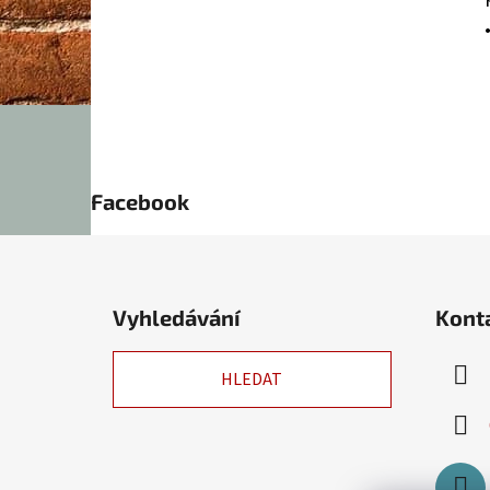
Facebook
Z
á
Vyhledávání
Kont
p
a
HLEDAT
t
í