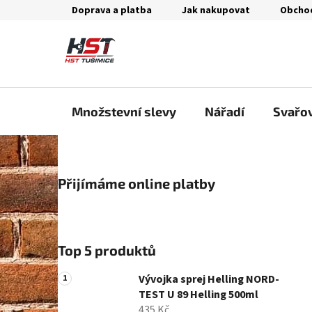
Přejít
Doprava a platba
Jak nakupovat
Obcho
na
obsah
Množstevní slevy
Nářadí
Svařo
P
Přijímáme online platby
o
s
t
r
Top 5 produktů
a
n
Vývojka sprej Helling NORD-
n
TEST U 89 Helling 500ml
435 Kč