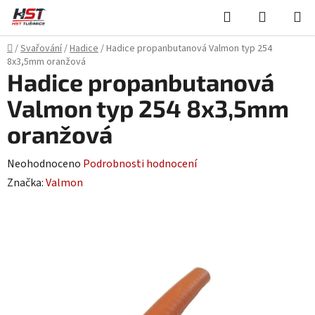
Přejít
Hledat
NÁKUPN
na
KOŠÍK
obsah
Domů
/
Svařování
/
Hadice
/
Hadice propanbutanová Valmon typ 254
8x3,5mm oranžová
Hadice propanbutanová
Valmon typ 254 8x3,5mm
oranžová
Průměrné
Neohodnoceno
Podrobnosti hodnocení
hodnocení
Značka:
Valmon
produktu
je
0,0
z
5
hvězdiček.