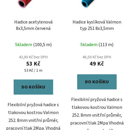
Hadice acetylenová
Hadice kyslíková Valmon
8x3,5mm červená
typ 251 8x3,5mm
Skladem
(100,5 m)
Skladem
(113 m)
43,80 Kč bez DPH
40,50 Kč bez DPH
53 Kč
49 Kč
Měrná
53 Kč / 1 m
cena:
DO KOŠÍKU
DO KOŠÍKU
Flexibilní pryžová hadice s
Flexibilní pryžová hadice s
tlakovou kostrou Valmon
tlakovou kostrou Valmon
252. 8mm vnitřní průměr,
252. 8mm vnitřní průměr,
pracovní tlak 2Mpa Vhodná
pracovní tlak 2Mpa. Vhodná