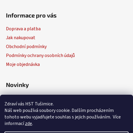
Informace pro vás
Doprava a platba
Jak nakupovat
Obchodní podmínky
Podmínky ochrany osobních údajů
Moje objednávka
Novinky
Výběr elektrického nářadí
Zdraví vás HST Tušimice.
29.1.2026
Náš web používá soubory cookie. Dalším procházením
tohoto webu vyjadřujete souhlas s jejich používáním. Více
informací
zde
.