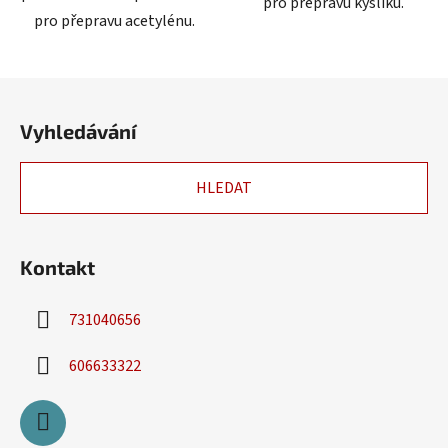
pro přepravu kyslíku.
pro přepravu acetylénu.
Z
á
Vyhledávání
p
a
HLEDAT
t
í
Kontakt
731040656
606633322