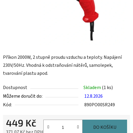
Příkon 2000W, 2 stupně proudu vzduchu a teploty. Napájení
230V/50Hz. Vhodná k odstraňování nátěrů, samolepek,
tvarování plastu apod.
Dostupnost
Skladem
(1 ks)
Můžeme doručit do:
12.8.2026
Kód:
890PO00SR249
449 Kč
DO KOŠÍKU
371,07 Kč bez DPH