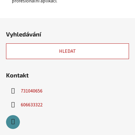
profesionální aplikaci.
Z
á
Vyhledávání
p
a
HLEDAT
t
í
Kontakt
731040656
606633322