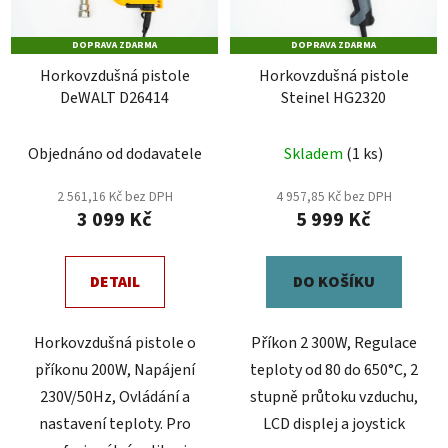
DOPRAVA ZDARMA
DOPRAVA ZDARMA
Horkovzdušná pistole
Horkovzdušná pistole
DeWALT D26414
Steinel HG2320
Objednáno od dodavatele
Skladem
(1 ks)
2 561,16 Kč bez DPH
4 957,85 Kč bez DPH
3 099 Kč
5 999 Kč
DETAIL
DO KOŠÍKU
Horkovzdušná pistole o
Příkon 2 300W, Regulace
příkonu 200W, Napájení
teploty od 80 do 650°C, 2
230V/50Hz, Ovládání a
stupně průtoku vzduchu,
nastavení teploty. Pro
LCD displej a joystick