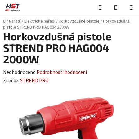
Přejít
Hledat
NÁKUPN
na
KOŠÍK
obsah
Domů
/
Nářadí
/
Elektrické nářadí
/
Horkovzdušné pistole
/
Horkovzdušná
pistole STREND PRO HAG004 2000W
Horkovzdušná pistole
STREND PRO HAG004
2000W
Průměrné
Neohodnoceno
Podrobnosti hodnocení
hodnocení
Značka:
STREND PRO
produktu
je
0,0
z
5
hvězdiček.