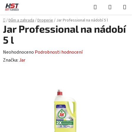
Přejít
Hledat
NÁKUPN
na
KOŠÍK
obsah
Domů
/
Dům a zahrada
/
Drogerie
/
Jar Professional na nádobí 5 l
Jar Professional na nádobí
5 l
Průměrné
Neohodnoceno
Podrobnosti hodnocení
hodnocení
Značka:
Jar
produktu
je
0,0
z
5
hvězdiček.