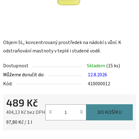
Objem 5L, koncentrovaný prostředek na nádobí s vůní. K
odstraňování mastnoty v teplé i studené vodě.
Dostupnost
Skladem
(15 ks)
Můžeme doručit do:
12.8.2026
Kód:
410000012
489 Kč
404,13 Kč bez DPH
DO KOŠÍKU
Měrná cena:
97,80 Kč / 1 l