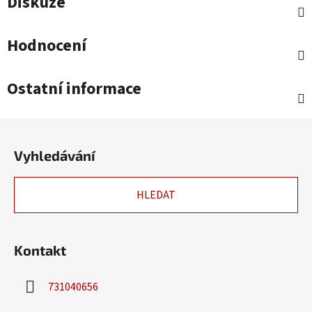
Diskuze
Hodnocení
Ostatní informace
Z
á
Vyhledávání
p
a
HLEDAT
t
í
Kontakt
731040656