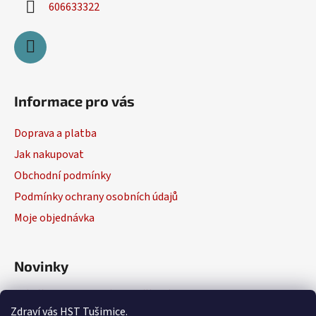
606633322
Informace pro vás
Doprava a platba
Jak nakupovat
Obchodní podmínky
Podmínky ochrany osobních údajů
Moje objednávka
Novinky
Výběr elektrického nářadí
Zdraví vás HST Tušimice.
29.1.2026