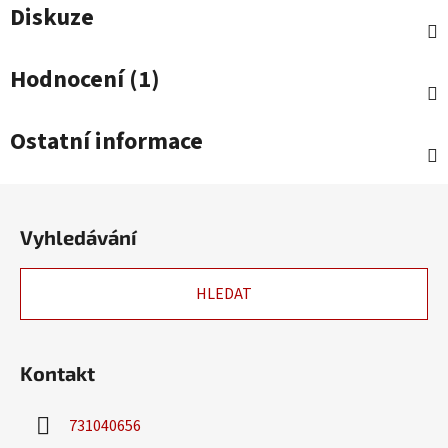
Diskuze
Hodnocení (1)
Ostatní informace
Z
á
Vyhledávání
p
a
HLEDAT
t
í
Kontakt
731040656