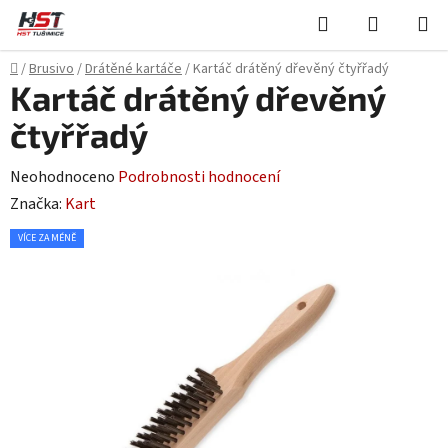
Přejít
Hledat
NÁKUPN
na
KOŠÍK
obsah
Domů
/
Brusivo
/
Drátěné kartáče
/
Kartáč drátěný dřevěný čtyřřadý
Kartáč drátěný dřevěný
čtyřřadý
Průměrné
Neohodnoceno
Podrobnosti hodnocení
hodnocení
Značka:
Kart
produktu
VÍCE ZA MÉNĚ
je
0,0
z
5
hvězdiček.