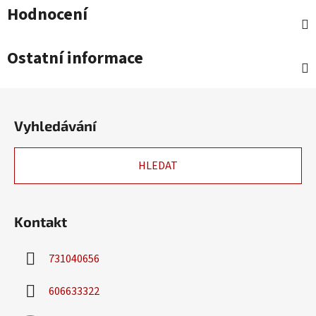
Hodnocení
Ostatní informace
Z
á
Vyhledávání
p
a
HLEDAT
t
í
Kontakt
731040656
606633322