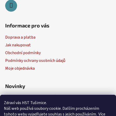
Informace pro vás
Doprava a platba
Jak nakupovat
Obchodní podmínky
Podmínky ochrany osobních údajů
Moje objednávka
Novinky
Výběr elektrického nářadí
Zdraví vás HST Tušimice.
29.1.2026
Náš web používá soubory cookie. Dalším procházením
tohoto webu vyjadřujete souhlas s jejich používáním. Více