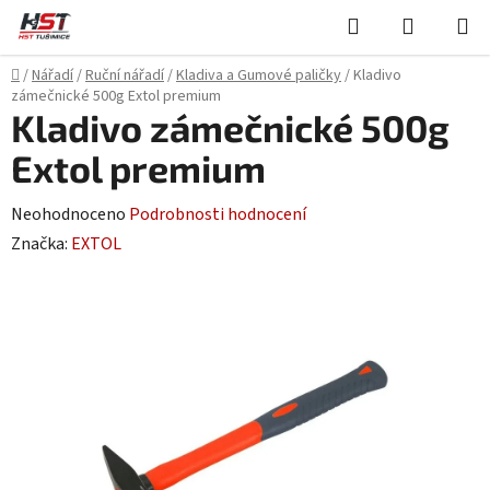
Přejít
Hledat
NÁKUPN
na
KOŠÍK
obsah
Domů
/
Nářadí
/
Ruční nářadí
/
Kladiva a Gumové paličky
/
Kladivo
zámečnické 500g Extol premium
Kladivo zámečnické 500g
Extol premium
Průměrné
Neohodnoceno
Podrobnosti hodnocení
hodnocení
Značka:
EXTOL
produktu
je
0,0
z
5
hvězdiček.