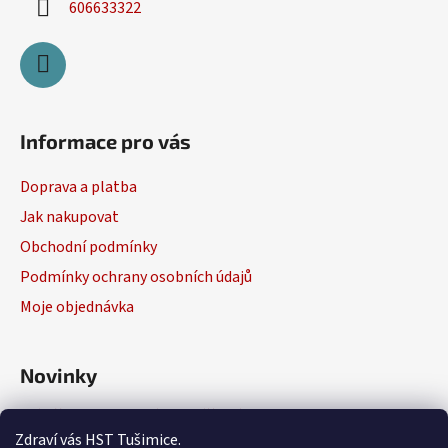
606633322
Informace pro vás
Doprava a platba
Jak nakupovat
Obchodní podmínky
Podmínky ochrany osobních údajů
Moje objednávka
Novinky
Výběr elektrického nářadí
Zdraví vás HST Tušimice.
29.1.2026