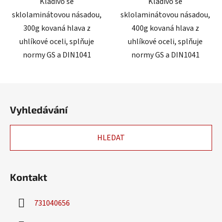
Kladivo se
Kladivo se
sklolaminátovou násadou,
sklolaminátovou násadou,
300g kovaná hlava z
400g kovaná hlava z
uhlíkové oceli, splňuje
uhlíkové oceli, splňuje
normy GS a DIN1041
normy GS a DIN1041
Z
á
Vyhledávání
p
a
HLEDAT
t
í
Kontakt
731040656