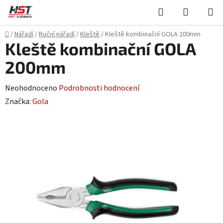
Přejít
Hledat
NÁKUPN
na
KOŠÍK
obsah
Domů
/
Nářadí
/
Ruční nářadí
/
Kleště
/
Kleště kombinační GOLA 200mm
Kleště kombinační GOLA
200mm
Průměrné
Neohodnoceno
Podrobnosti hodnocení
hodnocení
Značka:
Gola
produktu
je
0,0
z
5
hvězdiček.