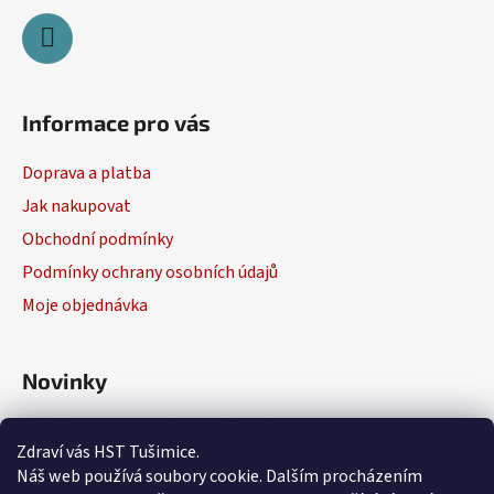
Informace pro vás
Doprava a platba
Jak nakupovat
Obchodní podmínky
Podmínky ochrany osobních údajů
Moje objednávka
Novinky
Výběr elektrického nářadí
Zdraví vás HST Tušimice.
29.1.2026
Náš web používá soubory cookie. Dalším procházením