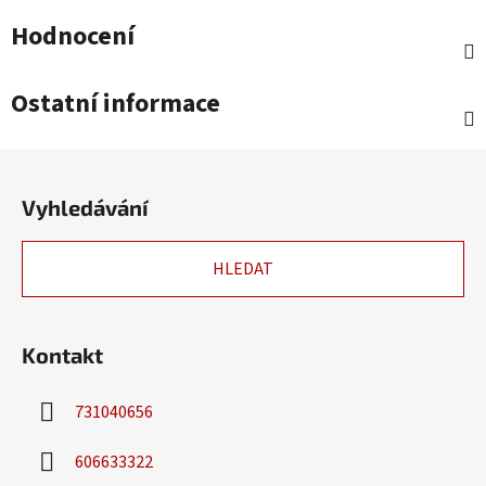
Hodnocení
Ostatní informace
Z
á
Vyhledávání
p
a
HLEDAT
t
í
Kontakt
731040656
606633322