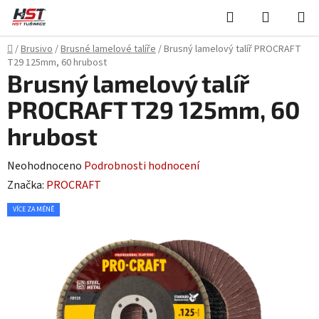
Přejít
Hledat
NÁKUPN
na
KOŠÍK
obsah
Domů
/
Brusivo
/
Brusné lamelové talíře
/
Brusný lamelový talíř PROCRAFT
T29 125mm, 60 hrubost
Brusný lamelový talíř
PROCRAFT T29 125mm, 60
hrubost
Průměrné
Neohodnoceno
Podrobnosti hodnocení
hodnocení
Značka:
PROCRAFT
produktu
VÍCE ZA MÉNĚ
je
0,0
z
5
hvězdiček.