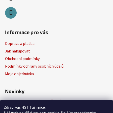
Informace pro vás
Doprava a platba
Jak nakupovat
Obchodní podmínky
Podmínky ochrany osobních údajů
Moje objednávka
Novinky
Výběr elektrického nářadí
Zdraví vás HST Tušimice.
29.1.2026