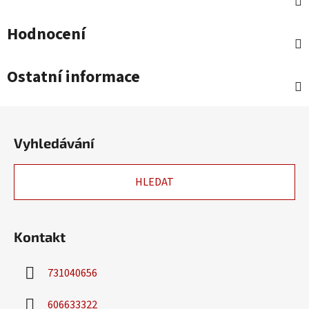
Hodnocení
Ostatní informace
Z
á
Vyhledávání
p
a
HLEDAT
t
í
Kontakt
731040656
606633322