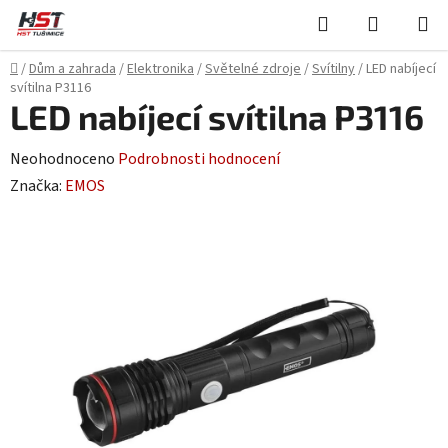
Přejít
Hledat
NÁKUPN
na
KOŠÍK
obsah
Domů
/
Dům a zahrada
/
Elektronika
/
Světelné zdroje
/
Svítilny
/
LED nabíjecí
svítilna P3116
LED nabíjecí svítilna P3116
Průměrné
Neohodnoceno
Podrobnosti hodnocení
hodnocení
Značka:
EMOS
produktu
je
0,0
z
5
hvězdiček.