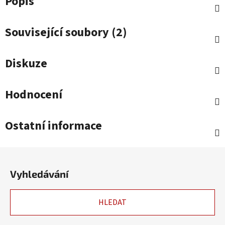
Popis
Související soubory (2)
Diskuze
Hodnocení
Ostatní informace
Z
á
Vyhledávání
p
a
HLEDAT
t
í