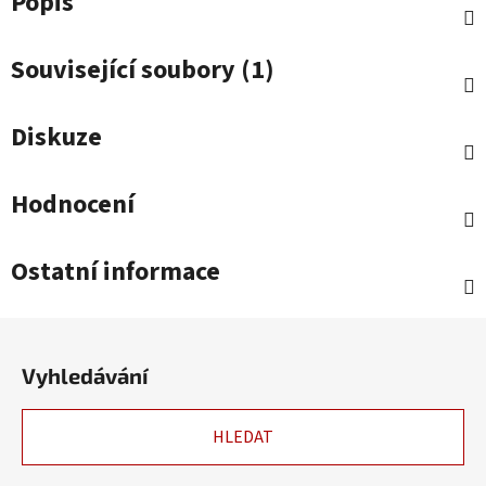
Popis
Související soubory (1)
Diskuze
Hodnocení
Ostatní informace
Z
á
Vyhledávání
p
a
HLEDAT
t
í