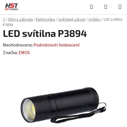
Přejít
Hledat
NÁKUPN
na
KOŠÍK
obsah
Domů
/
Dům a zahrada
/
Elektronika
/
Světelné zdroje
/
Svítilny
/
LED svítilna
P3894
LED svítilna P3894
Průměrné
Neohodnoceno
Podrobnosti hodnocení
hodnocení
Značka:
EMOS
produktu
je
0,0
z
5
hvězdiček.