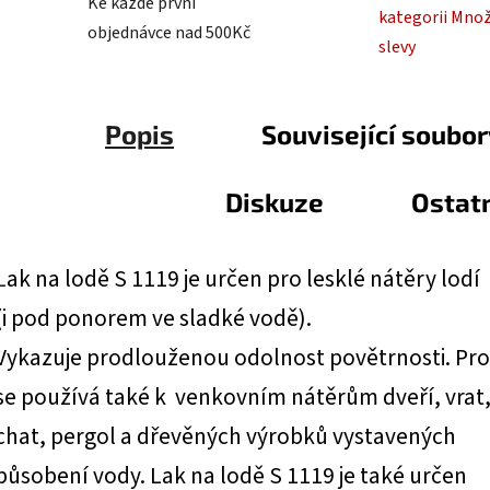
Ke každé první
kategorii Mno
objednávce nad 500Kč
slevy
Popis
Související soubory
Diskuze
Ostat
L
ak na lodě S 1119 je určen pro lesklé nátěry lodí
(i pod ponorem ve sladké vodě).
Vykazuje prodlouženou odolnost povětrnosti. Pr
se používá také k venkovním nátěrům dveří, vrat
chat, pergol a dřevěných výrobků vystavených
působení vody. Lak na lodě S 1119 je také určen