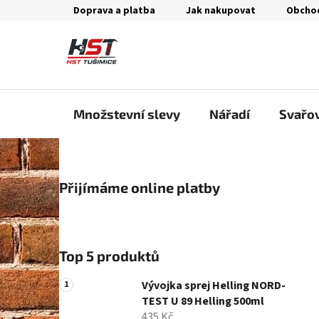
Přejít
Doprava a platba
Jak nakupovat
Obcho
na
obsah
Množstevní slevy
Nářadí
Svařo
P
Přijímáme online platby
o
s
t
r
Top 5 produktů
a
n
Vývojka sprej Helling NORD-
n
TEST U 89 Helling 500ml
435 Kč