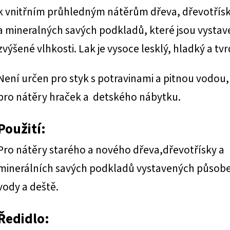
k vnitřním průhledným nátěrům dřeva, dřevotřís
a mineralných savých podkladů, které jsou vystav
zvýšené vlhkosti. Lak je vysoce lesklý, hladký a tvr
Není určen pro styk s potravinami a pitnou vodou,
pro nátěry hraček a detského nábytku.
Použití:
Pro nátěry starého a nového dřeva,dřevotřísky a
minerálních savých podkladů vystavených působ
vody a deště.
Ředidlo: