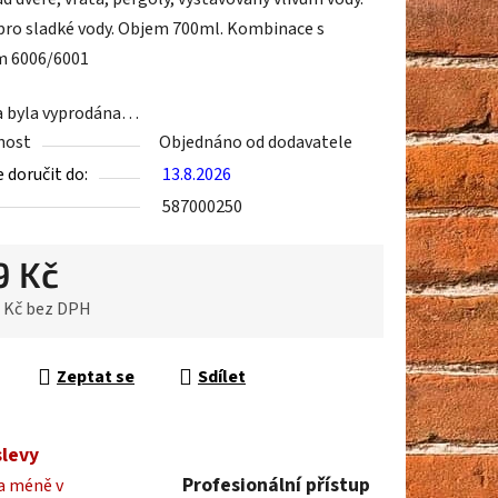
pro sladké vody. Objem 700ml. Kombinace s
m 6006/6001
ek.
a byla vyprodána…
nost
Objednáno od dodavatele
doručit do:
13.8.2026
587000250
9 Kč
5 Kč bez DPH
cena:
Zeptat se
Sdílet
slevy
Profesionální přístup
a méně v