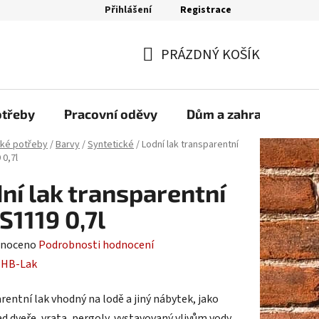
Přihlášení
Registrace
bjednávka
PRÁZDNÝ KOŠÍK
NÁKUPNÍ
KOŠÍK
otřeby
Pracovní oděvy
Dům a zahrada
Sp
ské potřeby
/
Barvy
/
Syntetické
/
Lodní lak transparentní
 0,7l
ní lak transparentní
S1119 0,7l
né
noceno
Podrobnosti hodnocení
ení
:
HB-Lak
tu
rentní lak vhodný na lodě a jiný nábytek, jako
d dveře, vrata, pergoly, vystavovaný vlivům vody.