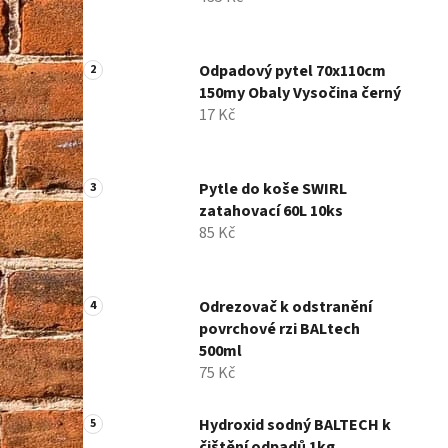
í
p
a
Odpadový pytel 70x110cm
n
150my Obaly Vysočina černý
e
17 Kč
l
Pytle do koše SWIRL
zatahovací 60L 10ks
85 Kč
Odrezovač k odstranění
povrchové rzi BALtech
500ml
75 Kč
Hydroxid sodný BALTECH k
čištění odpadů 1kg