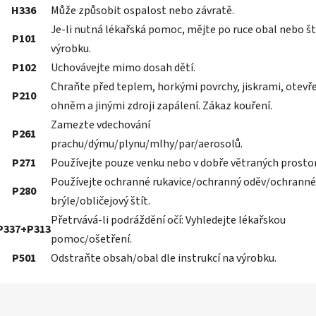
H336
Může způsobit ospalost nebo závratě.
Je-li nutná lékařská pomoc, mějte po ruce obal nebo št
P101
výrobku.
P102
Uchovávejte mimo dosah dětí.
Chraňte před teplem, horkými povrchy, jiskrami, otev
P210
ohněm a jinými zdroji zapálení. Zákaz kouření.
Zamezte vdechování
P261
prachu/dýmu/plynu/mlhy/par/aerosolů.
P271
Používejte pouze venku nebo v dobře větraných prosto
Používejte ochranné rukavice/ochranný oděv/ochranné
P280
brýle/obličejový štít.
Přetrvává-li podráždění očí: Vyhledejte lékařskou
P337+P313
pomoc/ošetření.
P501
Odstraňte obsah/obal dle instrukcí na výrobku.