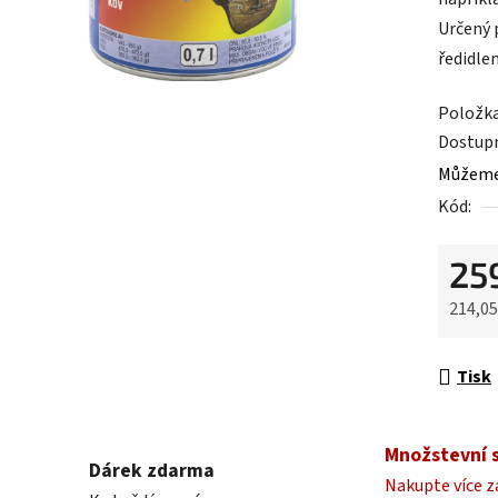
0,0
Určený 
z
ředidle
5
hvězdič
Položk
Dostup
Můžeme 
Kód:
25
214,0
Měrná 
Tisk
Množstevní 
Dárek zdarma
Nakupte více z