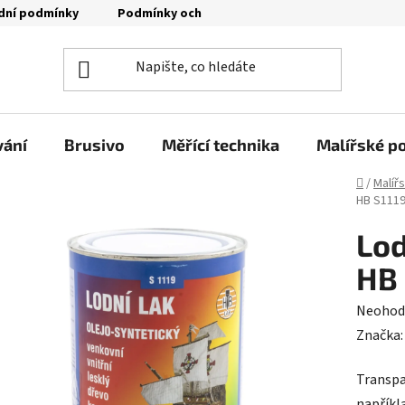
dní podmínky
Podmínky ochrany osobních údajů
Moje o
vání
Brusivo
Měřící technika
Malířské p
Domů
/
Malíř
HB S1119
Lod
HB 
Průměr
Neohod
hodnoc
Značka
produk
Transpa
je
napříkla