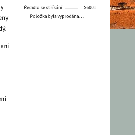
ky
Ředidlo ke stříkání
S6001
Položka byla vyprodána…
eny
dý.
 ani
ení