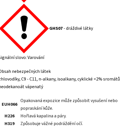
GHS07
- dráždivé látky
Signální slovo: Varování
Obsah nebezpečných látek
zhlovodíky, C9 - C11, n-alkany, isoalkany, cyklické <2% sromátů
neodekanoát vápenatý
Opakovaná expozice může způsobit vysušení nebo
EUH066
popraskání kůže.
H226
Hořlavá kapalina a páry.
H319
Způsobuje vážné podráždění očí.