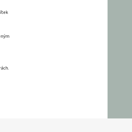
ítek
řeným
rách.