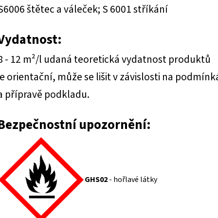
S6006 štětec a váleček; S 6001 stříkání
Vydatnost:
8 - 12 m²/l udaná teoretická vydatnost produktů
je orientační, může se lišit v závislosti na podmín
a přípravě podkladu.
Bezpečnostní upozornění:
GHS02
- hořlavé látky