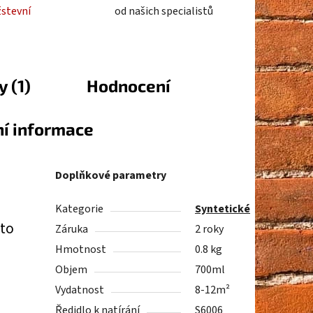
žstevní
od našich specialistů
 (1)
Hodnocení
ní informace
Doplňkové parametry
Kategorie
Syntetické
oto
Záruka
2 roky
Hmotnost
0.8 kg
,
Objem
700ml
Vydatnost
8-12m²
Ředidlo k natírání
S6006