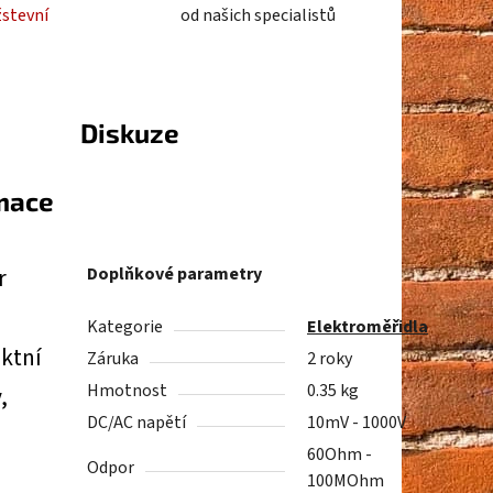
žstevní
od našich specialistů
Diskuze
rmace
r
Doplňkové parametry
Kategorie
Elektroměřidla
aktní
Záruka
2 roky
Hmotnost
0.35 kg
,
DC/AC napětí
10mV - 1000V
60Ohm -
Odpor
100MOhm