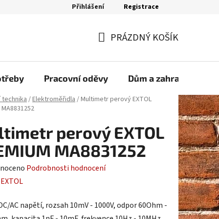
Přihlášení
Registrace
bjednávka
PRÁZDNÝ KOŠÍK
NÁKUPNÍ
KOŠÍK
otřeby
Pracovní oděvy
Dům a zahrada
Sp
í technika
/
Elektroměřidla
/
Multimetr perový EXTOL
 MA8831252
timetr perový EXTOL
EMIUM MA8831252
né
noceno
Podrobnosti hodnocení
ení
:
EXTOL
tu
DC/AC napětí, rozsah 10mV - 1000V, odpor 60Ohm -
, kapacita 1nF - 10mF, frekvence 10Hz - 10MHz,