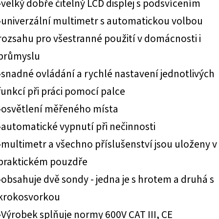
•velký dobře čitelný LCD displej s podsvícením
•univerzální multimetr s automatickou volbou
rozsahu pro všestranné použití v domácnosti i
průmyslu
•snadné ovládání a rychlé nastavení jednotlivých
funkcí při práci pomocí palce
•osvětlení měřeného místa
•automatické vypnutí při nečinnosti
•multimetr a všechno příslušenství jsou uloženy v
praktickém pouzdře
•obsahuje dvě sondy - jedna je s hrotem a druhá s
krokosvorkou
•Výrobek splňuje normy 600V CAT III, CE