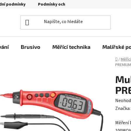
dní podmínky
Podmínky ochrany osobních údajů
Moje o
vání
Brusivo
Měřící technika
Malířské p
Domů
/
Měříc
PREMIUM
Mul
PR
Průměr
Neohod
hodnoc
Značka
produk
Měření 
je
100MOhm