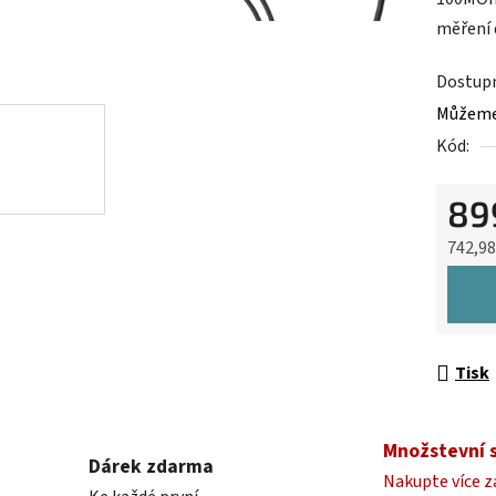
0,0
měření 
z
5
Dostup
hvězdič
Můžeme 
Kód:
89
742,9
Měrná 
Tisk
Množstevní 
Dárek zdarma
Nakupte více z