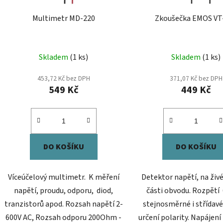
Multimetr MD-220
Zkoušečka EMOS VT
Skladem
(1 ks)
Skladem
(1 ks)
453,72 Kč bez DPH
371,07 Kč bez DPH
549 Kč
449 Kč
DO KOŠÍKU
DO KOŠÍKU
Víceúčelový multimetr. K měření
Detektor napětí, na živé
napětí, proudu, odporu, diod,
části obvodu. Rozpětí
tranzistorů apod. Rozsah napětí 2-
stejnosměrné i střídavé
600V AC, Rozsah odporu 200Ohm -
určení polarity. Napájení