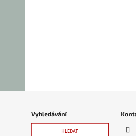
Z
á
Vyhledávání
Kont
p
a
HLEDAT
t