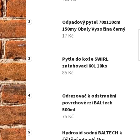
í
p
a
Odpadový pytel 70x110cm
n
150my Obaly Vysočina černý
e
17 Kč
l
Pytle do koše SWIRL
zatahovací 60L 10ks
85 Kč
Odrezovač k odstranění
povrchové rzi BALtech
500ml
75 Kč
Hydroxid sodný BALTECH k
čištění odpadů 1kg