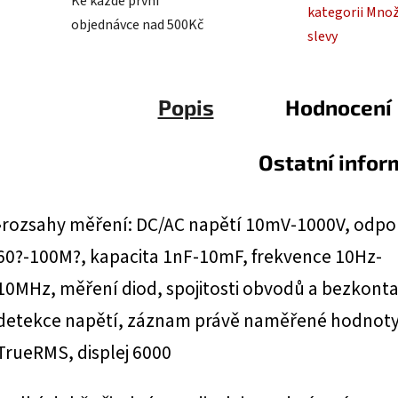
Ke každé první
kategorii Mno
objednávce nad 500Kč
slevy
Popis
Hodnocení
Ostatní info
•rozsahy měření: DC/AC napětí 10mV-1000V, odpo
60?-100M?, kapacita 1nF-10mF, frekvence 10Hz-
10MHz, měření diod, spojitosti obvodů a bezkont
detekce napětí, záznam právě naměřené hodnoty
TrueRMS, displej 6000