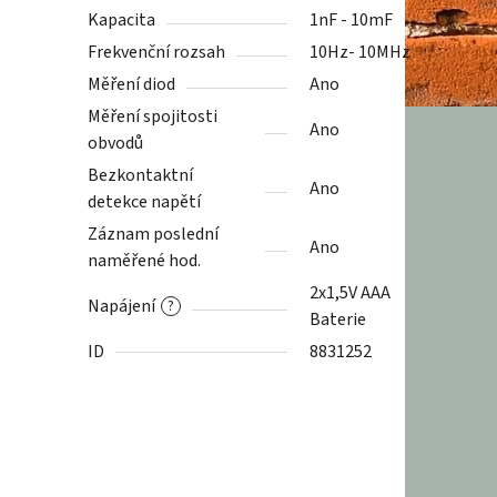
Kapacita
1nF - 10mF
Frekvenční rozsah
10Hz- 10MHz
Měření diod
Ano
Měření spojitosti
Ano
obvodů
Bezkontaktní
Ano
detekce napětí
Záznam poslední
Ano
naměřené hod.
2x1,5V AAA
Napájení
?
Baterie
ID
8831252