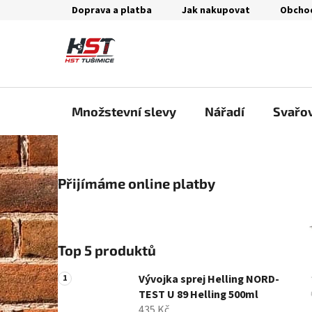
Přejít
Doprava a platba
Jak nakupovat
Obcho
na
obsah
Množstevní slevy
Nářadí
Svařo
P
Přijímáme online platby
o
s
t
r
Top 5 produktů
a
n
Vývojka sprej Helling NORD-
n
TEST U 89 Helling 500ml
435 Kč