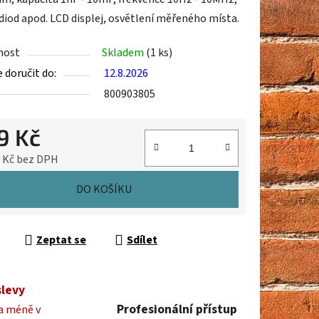
diod apod. LCD displej, osvětlení měřeného místa.
nost
Skladem
(1 ks)
ek.
doručit do:
12.8.2026
800903805
9 Kč
8 Kč bez DPH
cena:
DO KOŠÍKU
Zeptat se
Sdílet
slevy
Profesionální přístup
a méně v