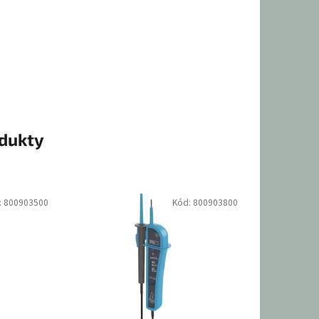
odukty
:
800903500
Kód:
800903800