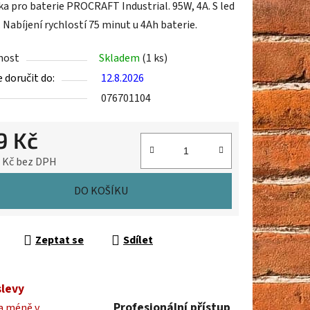
ka pro baterie PROCRAFT Industrial. 95W, 4A. S led
. Nabíjení rychlostí 75 minut u 4Ah baterie.
nost
Skladem
(1 ks)
doručit do:
12.8.2026
ek.
076701104
9 Kč
1 Kč bez DPH
cena:
DO KOŠÍKU
Zeptat se
Sdílet
slevy
Profesionální přístup
a méně v