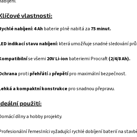
nabíjení.
Klíčové vlastnosti:
Rychlé nabíjení: 4 Ah
baterie plně nabitá za
75 minut.
LED indikací stavu nabíjení:
která umožňuje snadné sledování prů
Kompatibilní
se všemi
20V Li-ion
bateriemi Procraft
(2/4/8 Ah).
Ochrana
proti
přehřátí
a
přepětí
pro maximální bezpečnost.
Lehká a kompaktní konstrukce
pro snadnou přepravu.
Ideální použití:
Domácí dílny a hobby projekty.
Profesionální řemeslníci vyžadující rychlé dobíjení baterií na stavb