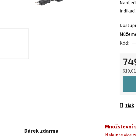
Nabíječ
je
indikací
0,0
z
Dostup
5
Můžeme 
hvězdič
Kód:
74
619,0
Měrná 
Tisk
Množstevní 
Dárek zdarma
Nakupte více z