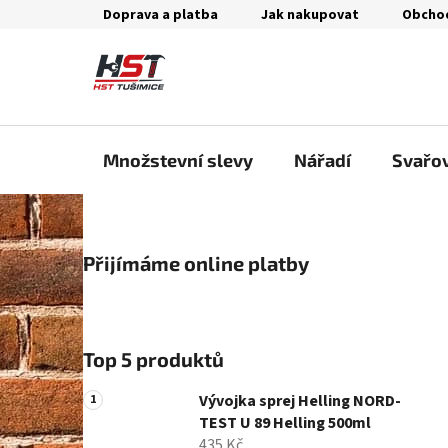
Přejít
Doprava a platba
Jak nakupovat
Obcho
na
obsah
Množstevní slevy
Nářadí
Svařo
P
Přijímáme online platby
o
s
t
r
Top 5 produktů
a
n
Vývojka sprej Helling NORD-
n
TEST U 89 Helling 500ml
435 Kč