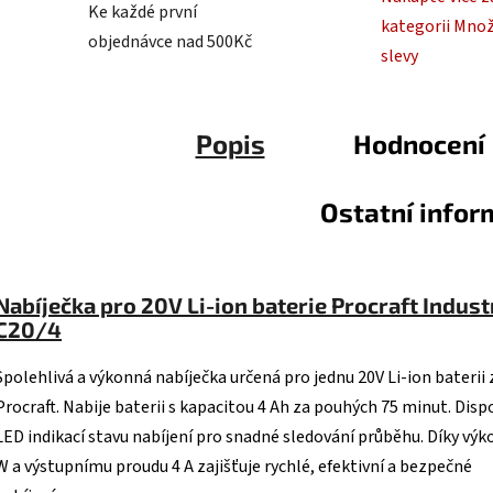
Ke každé první
kategorii Mno
objednávce nad 500Kč
slevy
Popis
Hodnocení
Ostatní info
Nabíječka pro 20V Li-ion baterie Procraft Indust
С20/4
Spolehlivá a výkonná nabíječka určená pro jednu 20V Li-ion baterii 
Procraft. Nabije baterii s kapacitou 4 Ah za pouhých 75 minut. Disp
LED indikací stavu nabíjení pro snadné sledování průběhu. Díky výk
W a výstupnímu proudu 4 A zajišťuje rychlé, efektivní a bezpečné