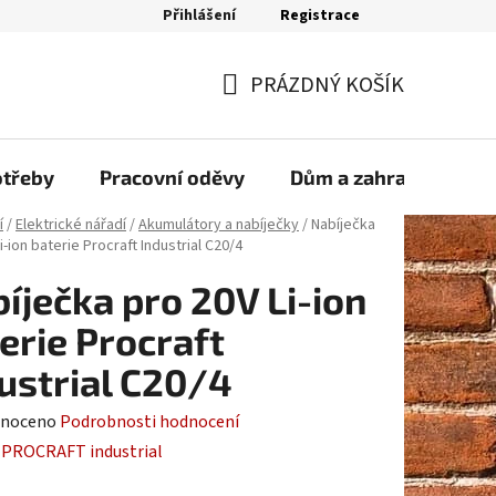
Přihlášení
Registrace
bjednávka
PRÁZDNÝ KOŠÍK
NÁKUPNÍ
KOŠÍK
otřeby
Pracovní oděvy
Dům a zahrada
Sp
í
/
Elektrické nářadí
/
Akumulátory a nabíječky
/
Nabíječka
i-ion baterie Procraft Industrial C20/4
íječka pro 20V Li-ion
erie Procraft
ustrial C20/4
né
noceno
Podrobnosti hodnocení
ení
:
PROCRAFT industrial
tu