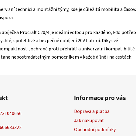
Servisní technici a montážní týmy, kde je důležitá mobilita a časov
úspora.
Nabíječka Procraft C20/4 je ideální volbou pro každého, kdo potřeb
rychlé, spolehlivé a bezpečné dobíjení 20V baterií. Díky své
kompaktnosti, ochraně proti přehřátí a univerzální kompatibilitě
stane nepostradatelným pomocníkem v každé dílně i na cestách.
akt
Informace pro vás
Doprava a platba
731040656
Jak nakupovat
606633322
Obchodní podmínky