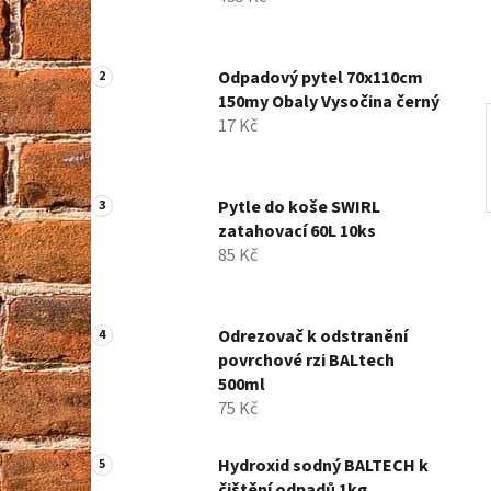
í
p
a
Odpadový pytel 70x110cm
n
150my Obaly Vysočina černý
e
17 Kč
l
Pytle do koše SWIRL
zatahovací 60L 10ks
85 Kč
Odrezovač k odstranění
povrchové rzi BALtech
500ml
75 Kč
Hydroxid sodný BALTECH k
čištění odpadů 1kg