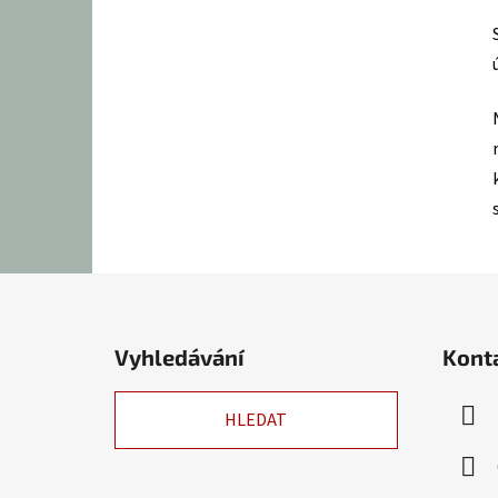
Z
á
Vyhledávání
Kont
p
a
HLEDAT
t
í