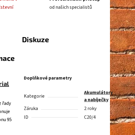
žstevní
od našich specialistů
Diskuze
rmace
Doplňkové parametry
rial
Akumulátory
Kategorie
a nabíječky
z řady
Záruka
2 roky
onuje
ID
C20/4
onu 95