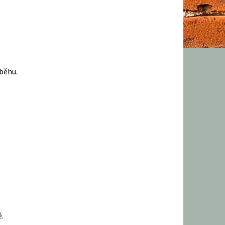
běhu.
ě.