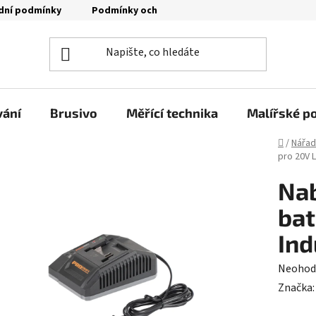
dní podmínky
Podmínky ochrany osobních údajů
Moje o
vání
Brusivo
Měřící technika
Malířské p
Domů
/
Nářad
pro 20V L
Nab
bat
Ind
Průměr
Neohod
hodnoc
Značka
produk