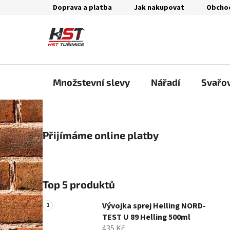
Přejít
Doprava a platba
Jak nakupovat
Obcho
na
obsah
Množstevní slevy
Nářadí
Svařo
P
Přijímáme online platby
o
s
t
r
Top 5 produktů
a
n
Vývojka sprej Helling NORD-
n
TEST U 89 Helling 500ml
435 Kč