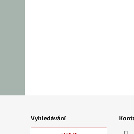
Z
á
Vyhledávání
Kont
p
a