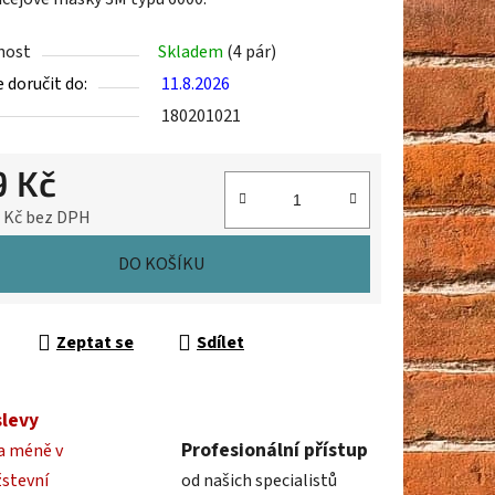
nost
Skladem
(4 pár)
doručit do:
11.8.2026
ek.
180201021
9 Kč
8 Kč bez DPH
cena:
DO KOŠÍKU
Zeptat se
Sdílet
slevy
Profesionální přístup
a méně v
žstevní
od našich specialistů