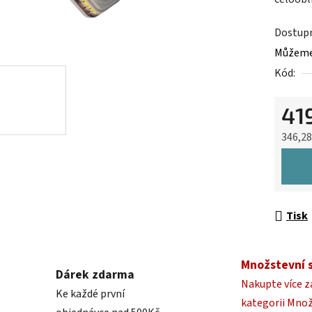
0,0
z
Dostup
5
Můžeme 
hvězdič
Kód:
41
346,2
Měrná 
Tisk
Množstevní 
Dárek zdarma
Nakupte více z
Ke každé první
kategorii Mno