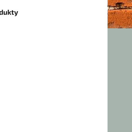
odukty