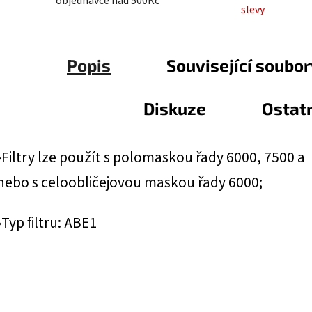
objednávce nad 500Kč
slevy
Popis
Související soubory
Diskuze
Ostat
•Filtry lze použít s polomaskou řady 6000, 7500 a
nebo s celoobličejovou maskou řady 6000;
•Typ filtru: ABE1