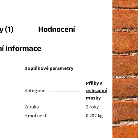
 (1)
Hodnocení
ní informace
Doplňkové parametry
Přilby a
Kategorie
ochranné
masky
Záruka
2 roky
Hmotnost
0.202 kg