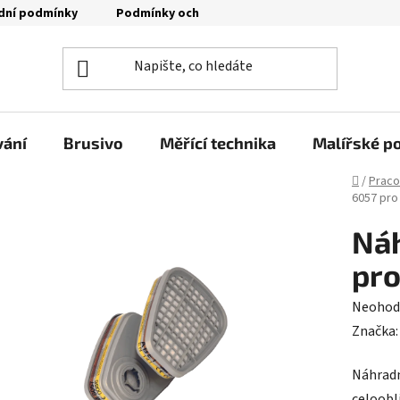
dní podmínky
Podmínky ochrany osobních údajů
Moje o
vání
Brusivo
Měřící technika
Malířské p
Domů
/
Praco
6057 pro
Náh
pro
Průměr
Neohod
hodnoc
Značka
produk
Náhradn
je
celoobl