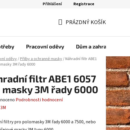
Přihlášení
Registrace
bjednávka
PRÁZDNÝ KOŠÍK
NÁKUPNÍ
KOŠÍK
otřeby
Pracovní oděvy
Dům a zahrada
Sp
vní oděvy
/
Přilby a ochranné masky
/
Náhradní filtr ABE1
 masky 3M řady 6000
radní filtr ABE1 6057
 masky 3M řady 6000
né
noceno
Podrobnosti hodnocení
ení
:
3M
tu
í filtry pro polomasky 3M řady 6000 a 7500, nebo
ičejové masky 3M typu 6000.