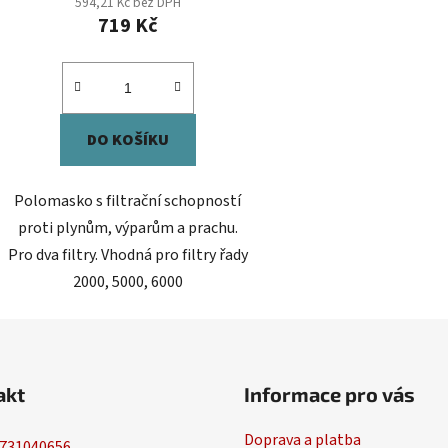
594,21 Kč bez DPH
719 Kč
DO KOŠÍKU
Polomasko s filtrační schopností
proti plynům, výparům a prachu.
Pro dva filtry. Vhodná pro filtry řady
2000, 5000, 6000
akt
Informace pro vás
Doprava a platba
731040656