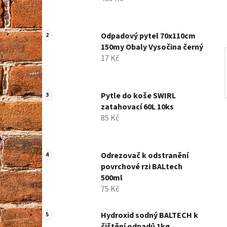
í
p
a
Odpadový pytel 70x110cm
n
150my Obaly Vysočina černý
e
17 Kč
l
Pytle do koše SWIRL
zatahovací 60L 10ks
85 Kč
Odrezovač k odstranění
povrchové rzi BALtech
500ml
75 Kč
Hydroxid sodný BALTECH k
čištění odpadů 1kg