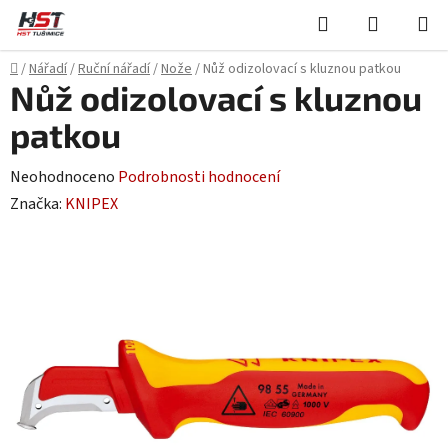
Přejít
Hledat
NÁKUPN
na
KOŠÍK
obsah
Domů
/
Nářadí
/
Ruční nářadí
/
Nože
/
Nůž odizolovací s kluznou patkou
Nůž odizolovací s kluznou
patkou
Průměrné
Neohodnoceno
Podrobnosti hodnocení
hodnocení
Značka:
KNIPEX
produktu
je
0,0
z
5
hvězdiček.