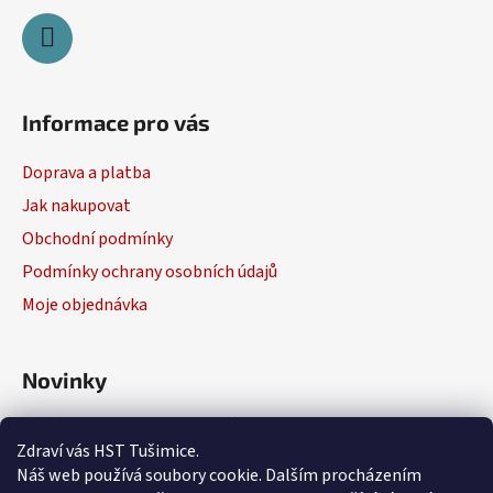
Informace pro vás
Doprava a platba
Jak nakupovat
Obchodní podmínky
Podmínky ochrany osobních údajů
Moje objednávka
Novinky
Výběr elektrického nářadí
Zdraví vás HST Tušimice.
29.1.2026
Náš web používá soubory cookie. Dalším procházením