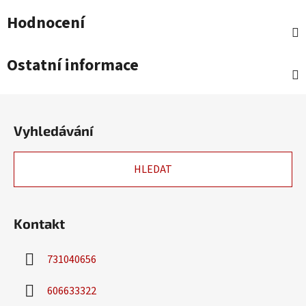
Hodnocení
Ostatní informace
Z
á
Vyhledávání
p
a
HLEDAT
t
í
Kontakt
731040656
606633322