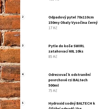
í
p
a
Odpadový pytel 70x110cm
n
150my Obaly Vysočina černý
e
17 Kč
l
Pytle do koše SWIRL
zatahovací 60L 10ks
85 Kč
Odrezovač k odstranění
povrchové rzi BALtech
500ml
75 Kč
Hydroxid sodný BALTECH k
čištění odpadů 1kg