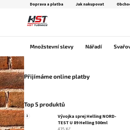
Přejít
Doprava a platba
Jak nakupovat
Obcho
na
obsah
Množstevní slevy
Nářadí
Svařo
P
Přijímáme online platby
o
s
t
r
Top 5 produktů
a
n
Vývojka sprej Helling NORD-
n
TEST U 89 Helling 500ml
435 Kč