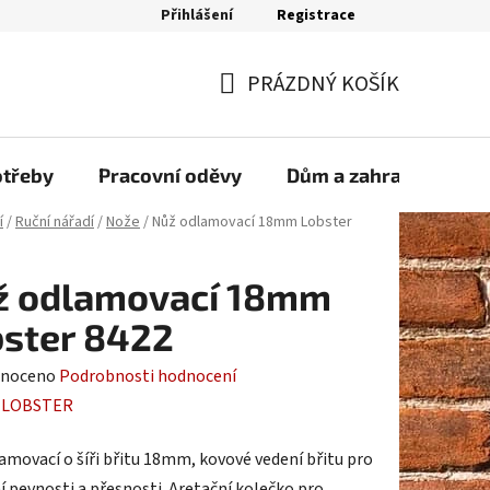
Přihlášení
Registrace
bjednávka
PRÁZDNÝ KOŠÍK
NÁKUPNÍ
KOŠÍK
otřeby
Pracovní oděvy
Dům a zahrada
Sp
í
/
Ruční nářadí
/
Nože
/
Nůž odlamovací 18mm Lobster
ž odlamovací 18mm
ster 8422
né
noceno
Podrobnosti hodnocení
ení
:
LOBSTER
tu
amovací o šíři břitu 18mm, kovové vedení břitu pro
í pevnosti a přesnosti. Aretační kolečko pro