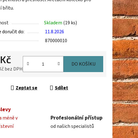
í břitu.
nost
Skladem
(19 ks)
ek.
doručit do:
11.8.2026
870000010
 Kč
DO KOŠÍKU
 Kč bez DPH
cena:
Zeptat se
Sdílet
slevy
Profesionální přístup
a méně v
žstevní
od našich specialistů