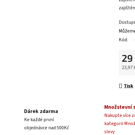
0,0
zajištěn
z
5
Dostup
hvězdič
Můžeme 
Kód:
29
23,97
Měrná 
Tisk
Množstevní 
Dárek zdarma
Nakupte více z
Ke každé první
kategorii Mno
objednávce nad 500Kč
slevy