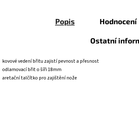
Popis
Hodnocení
Ostatní info
• kovové vedení břitu zajistí pevnost a přesnost
• odlamovací břit o šíři 18mm
• aretační talčítko pro zajištění nože