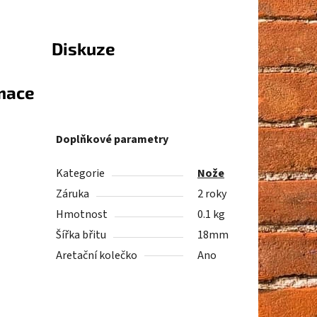
Diskuze
rmace
Doplňkové parametry
Kategorie
Nože
Záruka
2 roky
Hmotnost
0.1 kg
Šířka břitu
18mm
Aretační kolečko
Ano