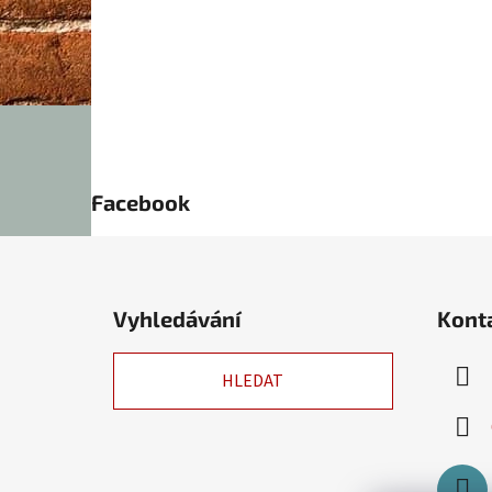
Facebook
Z
á
Vyhledávání
Kont
p
a
HLEDAT
t
í