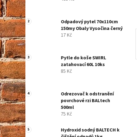
í
p
a
Odpadový pytel 70x110cm
n
150my Obaly Vysočina černý
e
17 Kč
l
Pytle do koše SWIRL
zatahovací 60L 10ks
85 Kč
Odrezovač k odstranění
povrchové rzi BALtech
500ml
75 Kč
Hydroxid sodný BALTECH k
čištění odpadů 1kg