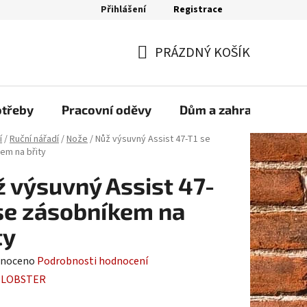
Přihlášení
Registrace
bjednávka
PRÁZDNÝ KOŠÍK
NÁKUPNÍ
KOŠÍK
otřeby
Pracovní oděvy
Dům a zahrada
Sp
í
/
Ruční nářadí
/
Nože
/
Nůž výsuvný Assist 47-T1 se
em na břity
 výsuvný Assist 47-
se zásobníkem na
ty
né
noceno
Podrobnosti hodnocení
ení
:
LOBSTER
tu