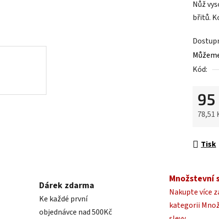
Nůž vyso
je
břitů. 
0,0
z
Dostup
5
Můžeme 
hvězdič
Kód:
95
78,51
Měrná 
Tisk
Množstevní 
Dárek zdarma
Nakupte více z
Ke každé první
kategorii Mno
objednávce nad 500Kč
slevy