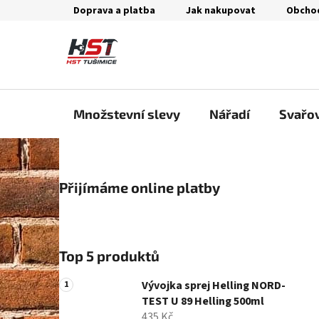
Přejít
Doprava a platba
Jak nakupovat
Obcho
na
obsah
Množstevní slevy
Nářadí
Svařo
P
Přijímáme online platby
o
s
t
r
Top 5 produktů
a
n
Vývojka sprej Helling NORD-
n
TEST U 89 Helling 500ml
435 Kč