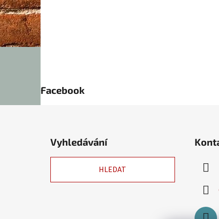
Facebook
Z
á
Vyhledávání
Kont
p
a
HLEDAT
t
í