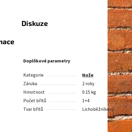
Diskuze
rmace
Doplňkové parametry
Kategorie
Nože
Záruka
2 roky
Hmotnost
0.15 kg
Počet břitů
1+4
Tvar břitů
Lichoběžníkový