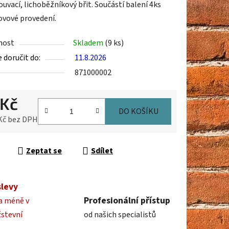
uvací, lichoběžníkový břit. Součástí balení 4ks
Kovové provedení.
nost
Skladem
(9 ks)
doručit do:
11.8.2026
ek.
871000002
 Kč
DO KOŠÍKU
 Kč bez DPH
cena:
Zeptat se
Sdílet
slevy
Profesionální přístup
a méně v
žstevní
od našich specialistů