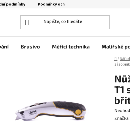
dní podmínky
Podmínky ochrany osobních údajů
Moje o
vání
Brusivo
Měřící technika
Malířské p
Domů
/
Nářad
zásobník
Nůž
T1 
bři
Průměr
Neohod
hodnoc
Značka
produk