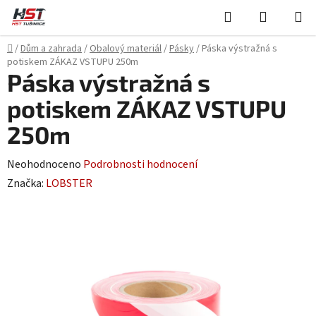
Přejít
Hledat
NÁKUPN
na
KOŠÍK
obsah
Domů
/
Dům a zahrada
/
Obalový materiál
/
Pásky
/
Páska výstražná s
potiskem ZÁKAZ VSTUPU 250m
Páska výstražná s
potiskem ZÁKAZ VSTUPU
250m
Průměrné
Neohodnoceno
Podrobnosti hodnocení
hodnocení
Značka:
LOBSTER
produktu
je
0,0
z
5
hvězdiček.