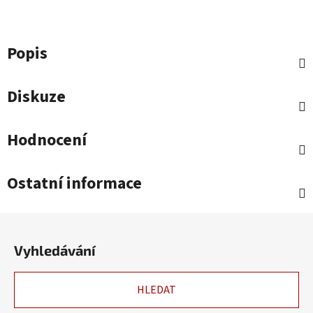
Popis
Diskuze
Hodnocení
Ostatní informace
Z
á
Vyhledávání
p
a
HLEDAT
t
í